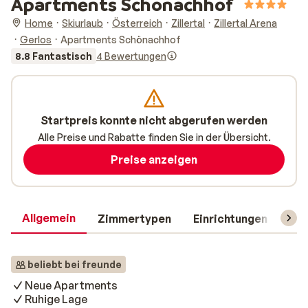
Apartments Schönachhof
Home
Skiurlaub
Österreich
Zillertal
Zillertal Arena
Gerlos
Apartments Schönachhof
8.8 Fantastisch
4 Bewertungen
Startpreis konnte nicht abgerufen werden
Alle Preise und Rabatte finden Sie in der Übersicht.
Preise anzeigen
Allgemein
Zimmertypen
Einrichtungen
Rei
beliebt bei freunde
Neue Apartments
Ruhige Lage