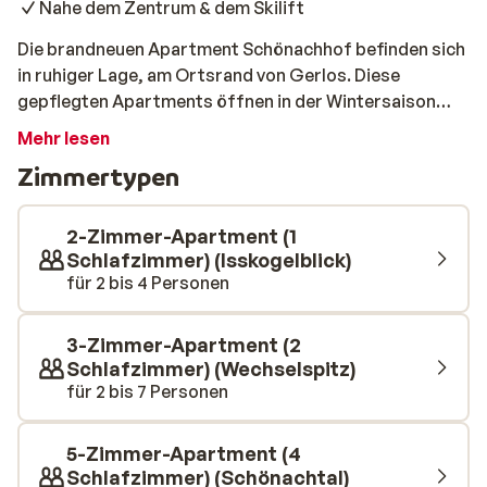
Nahe dem Zentrum & dem Skilift
Die brandneuen Apartment Schönachhof befinden sich
in ruhiger Lage, am Ortsrand von Gerlos. Diese
gepflegten Apartments öffnen in der Wintersaison
2019/2020 erstmals ihre Türen. Die Apartments sind
Mehr lesen
Teil des Hotels Schönachhof. Nach einem
Zimmertypen
ausgedehnten Skitag können Sie sich in Ihrem
gemütlichen Aartment entspannen. Die Isskogelbahn
ist nur 500 m entfernt und das Zentrum von Gerlos mit
2-Zimmer-Apartment (1
vielen Bars, Geschäften und Restaurants ist 800 m
Schlafzimmer) (Isskogelblick)
für 2 bis 4 Personen
entfernt.
3-Zimmer-Apartment (2
Schlafzimmer) (Wechselspitz)
für 2 bis 7 Personen
5-Zimmer-Apartment (4
Schlafzimmer) (Schönachtal)