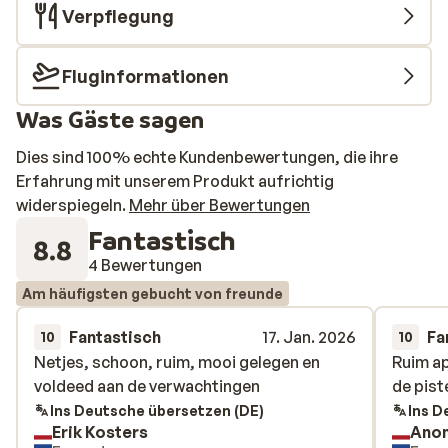
Verpflegung
Fluginformationen
Was Gäste sagen
Dies sind 100% echte Kundenbewertungen, die ihre
Erfahrung mit unserem Produkt aufrichtig
widerspiegeln.
Mehr über Bewertungen
Fantastisch
8.8
4 Bewertungen
Am häufigsten gebucht von freunde
Fantastisch
17. Jan. 2026
Fa
10
10
Netjes, schoon, ruim, mooi gelegen en
Netjes, schoon, ruim, mooi gelegen en
Ruim a
Ruim a
voldeed aan de verwachtingen
voldeed aan de verwachtingen
de pist
de pist
Ins Deutsche übersetzen (DE)
Ins D
Erik Kosters
Ano