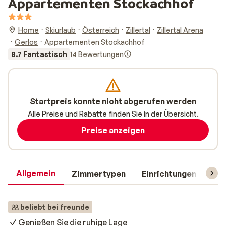
Appartementen Stockachhof
Home
Skiurlaub
Österreich
Zillertal
Zillertal Arena
Gerlos
Appartementen Stockachhof
8.7 Fantastisch
14 Bewertungen
Startpreis konnte nicht abgerufen werden
Alle Preise und Rabatte finden Sie in der Übersicht.
Preise anzeigen
Allgemein
Zimmertypen
Einrichtungen
Rei
beliebt bei freunde
Genießen Sie die ruhige Lage