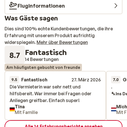
Fluginformationen
Was Gäste sagen
Dies sind 100% echte Kundenbewertungen, die ihre
Erfahrung mit unserem Produkt aufrichtig
widerspiegeln.
Mehr über Bewertungen
Fantastisch
8.7
14 Bewertungen
Am häufigsten gebucht von freunde
Fantastisch
27. März 2026
G
9.5
7.0
Die Vermieterin war sehr nett und
Die Vermieterin war sehr nett und
.
.
hilfsbereit. War immer bei Fragen oder
hilfsbereit. War immer bei Fragen oder
Ins D
Anliegen greifbar. Einfach super!
Anliegen greifbar. Einfach super!
Tina
Mich
Mit Familie
Mit F
Alle 14 Erfahrungsberichte ansehen