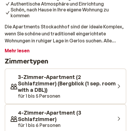
Authentische Atmosphäre und Einrichtung
Schön, nach Hause in Ihre eigene Wohnung zu
kommen
Die Apartments Stockachhof sind der ideale Komplex,
wenn Sie schöne und traditionell eingerichtete
Wohnungen in ruhiger Lage in Gerlos suchen. Alle
Apartments verfügen über eine eigene Küche und 1 oder
Mehr lesen
mehr Schlafzimmer. Das gemütliche Zentrum von
Zimmertypen
Gerlos liegt 600 m entfernt und eine Skibushaltestelle
erreichen Sie nach nur 150 m. Dieser kostenlose Skibus
bringt Sie morgens in wenigen Minuten zur Dorfbahn im
3-Zimmer-Apartment (2
Zentrum.
Schlafzimmer) (Bergblick (1 sep. room
with a DBL))
für 1 bis 5 Personen
4-Zimmer-Apartment (3
Schlafzimmer)
für 1 bis 6 Personen