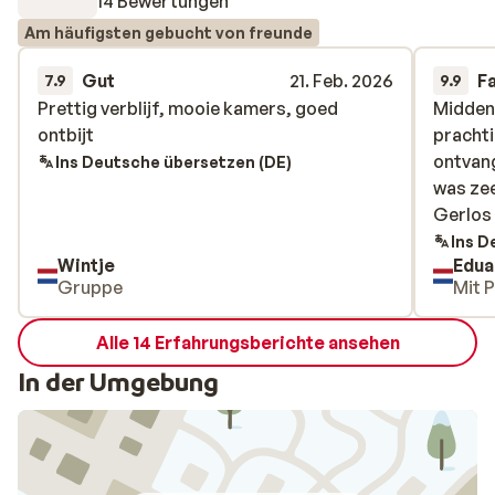
14 Bewertungen
Am häufigsten gebucht von freunde
Gut
21. Feb. 2026
F
7.9
9.9
Prettig verblijf, mooie kamers, goed
Prettig verblijf, mooie kamers, goed
Midden
Midden
ontbijt
ontbijt
prachti
prachti
ontvang
ontvang
Ins Deutsche übersetzen (DE)
was zee
was zee
Gerlos
Gerlos
Ins D
Wintje
Edua
Gruppe
Mit 
Alle 14 Erfahrungsberichte ansehen
In der Umgebung