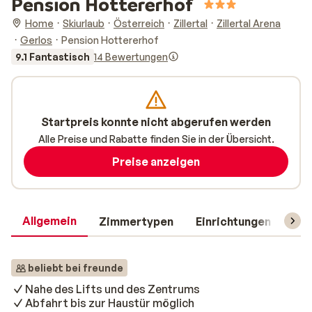
Pension Hottererhof
Home
Skiurlaub
Österreich
Zillertal
Zillertal Arena
Gerlos
Pension Hottererhof
9.1 Fantastisch
14 Bewertungen
Startpreis konnte nicht abgerufen werden
Alle Preise und Rabatte finden Sie in der Übersicht.
Preise anzeigen
Allgemein
Zimmertypen
Einrichtungen
Rei
beliebt bei freunde
Nahe des Lifts und des Zentrums
Abfahrt bis zur Haustür möglich