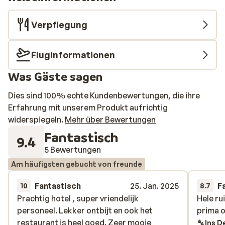
Verpflegung
Fluginformationen
Was Gäste sagen
Dies sind 100% echte Kundenbewertungen, die ihre
Erfahrung mit unserem Produkt aufrichtig
widerspiegeln.
Mehr über Bewertungen
Fantastisch
9.4
5 Bewertungen
Am häufigsten gebucht von freunde
Fantastisch
25. Jan. 2025
F
10
8.7
Prachtig hotel , super vriendelijk
Prachtig hotel , super vriendelijk
Hele ru
Hele ru
personeel. Lekker ontbijt en ook het
personeel. Lekker ontbijt en ook het
prima o
prima o
restaurant is heel goed. Zeer mooie
restaurant is heel goed. Zeer mooie
Ins D