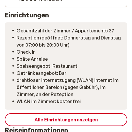
Solarium. Gegen eine zusätzliche Gebühr können Sie
auch eine Massage buchen. Im nostalgisch
Einrichtungen
eingerichteten Restaurant mit Terrasse werden jeden
Abend traditionelle österreichische Gerichte serviert.
Gesamtzahl der Zimmer / Appartements 37
Rezeption (geöffnet: Donnerstag und Dienstag
von 07:00 bis 20:00 Uhr)
Check in
Späte Anreise
Speiseangebot: Restaurant
Getränkeangebot: Bar
drahtloser Internetzugang (WLAN) Internet im
öffentlichen Bereich (gegen Gebühr), im
Zimmer, an der Rezeption
WLAN im Zimmer: kostenfrei
Alle Einrichtungen anzeigen
Reiseinformationen