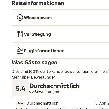
Reiseinformationen
du entspannst noch eine Runde in der Sauna.
Wissenswert
Verpflegung
Fluginformationen
Was Gäste sagen
Dies sind 100% echte Kundenbewertungen, die ihre E
Mehr über Bewertungen
Durchschnittlich
5.4
92 Bewertungen
Durchschnittlich
3. Apr.
4.6