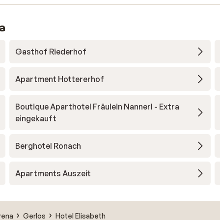
na
Gasthof Riederhof
Apartment Hottererhof
Boutique Aparthotel Fräulein Nannerl - Extra
eingekauft
Berghotel Ronach
Apartments Auszeit
Arena
Gerlos
Hotel Elisabeth