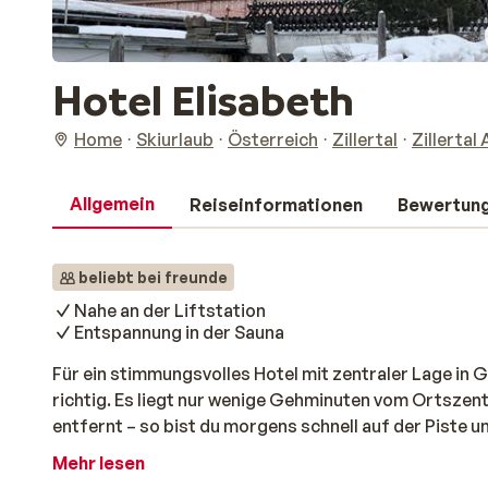
Hotel Elisabeth
Home
Skiurlaub
Österreich
Zillertal
Zillertal
Allgemein
Reiseinformationen
Bewertun
beliebt bei freunde
Nahe an der Liftstation
Entspannung in der Sauna
Für ein stimmungsvolles Hotel mit zentraler Lage in G
richtig. Es liegt nur wenige Gehminuten vom Ortszen
entfernt – so bist du morgens schnell auf der Piste 
Die Zimmer sind großzügig geschnitten und sehr gepf
Mehr lesen
frischen Bergluft kannst du dich in der gemütliche