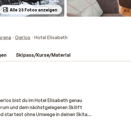
Alle 23 Fotos anzeigen
 Arena
Gerlos
Hotel Elisabeth
gen
Skipass/Kurse/Material
erlos bist du im Hotel Elisabeth genau
trum und dem nächstgelegenen Skilift
und startest ohne Umwege in deinen Skitag.
legt eingerichtet. Nach einem Tag an der
n Lobby am offenen Kamin aufwärmen – oder