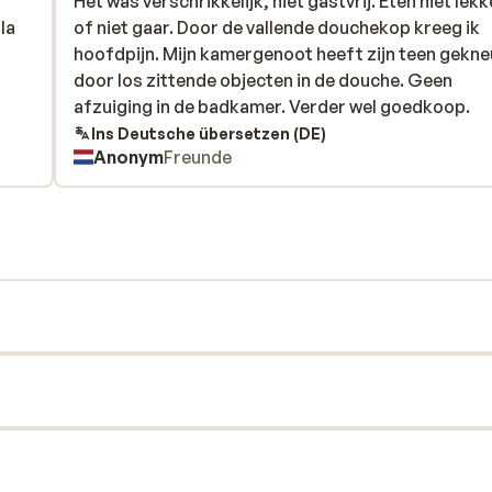
Het was verschrikkelijk, niet gastvrij. Eten niet lekk
Het was verschrikkelijk, niet gastvrij. Eten niet lekk
la
la
of niet gaar. Door de vallende douchekop kreeg ik
of niet gaar. Door de vallende douchekop kreeg ik
hoofdpijn. Mijn kamergenoot heeft zijn teen gekn
hoofdpijn. Mijn kamergenoot heeft zijn teen gekn
door los zittende objecten in de douche. Geen
door los zittende objecten in de douche. Geen
afzuiging in de badkamer. Verder wel goedkoop.
afzuiging in de badkamer. Verder wel goedkoop.
Ins Deutsche übersetzen (DE)
Anonym
Freunde