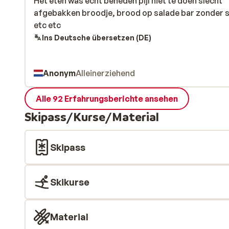
Het eten was echt beneden pijl niet te doen slecht
Het eten was echt beneden pijl niet te doen slecht
afgebakken broodje, brood op salade bar zonder s
afgebakken broodje, brood op salade bar zonder s
etc etc
etc etc
Ins Deutsche übersetzen (DE)
Anonym
Alleinerziehend
Alle 92 Erfahrungsberichte ansehen
Skipass/Kurse/Material
Skipass
Skikurse
Material