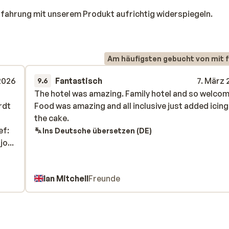
rfahrung mit unserem Produkt aufrichtig widerspiegeln.
Am häufigsten gebucht von mit f
2026
Fantastisch
7. März
9.6
The hotel was amazing. Family hotel and so welcom
The hotel was amazing. Family hotel and so welcom
rdt
rdt
Food was amazing and all inclusive just added icing
Food was amazing and all inclusive just added icing
the cake.
the cake.
ef:
ef:
Ins Deutsche übersetzen (DE)
o...
ar
Ian Mitchell
Freunde