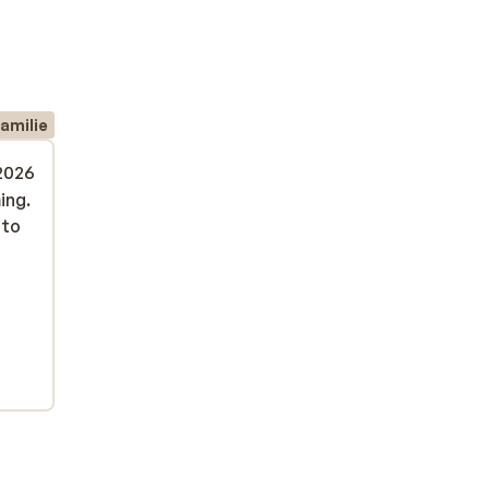
amilie
 2026
ing.
ing.
 to
 to