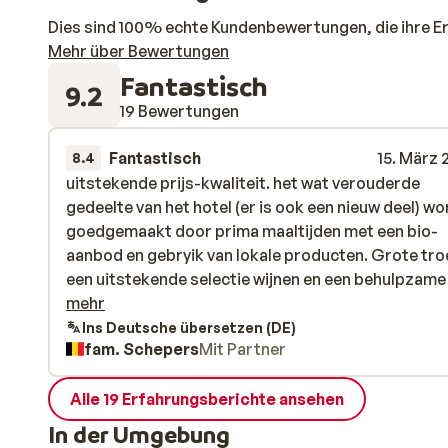
Dies sind 100% echte Kundenbewertungen, die ihre E
Mehr über Bewertungen
Fantastisch
9.2
19 Bewertungen
Fantastisch
15. März 
8.4
uitstekende prijs-kwaliteit. het wat verouderde
uitstekende prijs-kwaliteit. het wat verouderde
gedeelte van het hotel (er is ook een nieuw deel) wo
gedeelte van het hotel (er is ook een nieuw deel) wo
goedgemaakt door prima maaltijden met een bio-
goedgemaakt door prima maaltijden met een bio-
aanbod en gebryik van lokale producten. Grote tro
aanbod en gebryik van lokale producten. Grote tro
een uitstekende selectie wijnen en een behulpzame
een uitstekende selectie wijnen en een behulpzame j
jong sommelier. Vriendelijk en steeds aanspreekba
mehr
personeel, beheerd door geëngageerde famillie.
Ins Deutsche übersetzen (DE)
fam. Schepers
Mit Partner
Uitstekende lokatie, vlakbij pistes.
Alle 19 Erfahrungsberichte ansehen
In der Umgebung