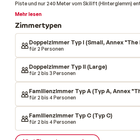
Piste und nur 240 Meter vom Skilift (HInterglemm) en
auf den verschneiten Pisten sein können. Ob Sie nun 
Mehr lesen
ersten Mal auf Skiern stehen, die Lage des Hotels bi
Zimmertypen
weitläufigen Skigebiet mit perfekt präparierten Piste
Winterabenteuer ist Entspannung im Hotel ein Muss.
gemütliche Lounges und ein luxuriöser Wellnessbereic
Doppelzimmer Typ I (Small, Annex "The
inclusive-Restaurant werden Sie köstliche Gerichte g
für 2 Personen
zubereitet, werden Ihre Geschmacksknospen verwöhnt
Winterlandschaft schweifen lassen. Bitte beachten Sie
Doppelzimmer Typ II (Large)
Gemeinde Saalbach befindet, die Skilifte und auch 
für 2 bis 3 Personen
liegen. Wir bieten Ihnen daher Unterricht und Ausrüst
Familienzimmer Typ A (Typ A, Annex "T
für 2 bis 4 Personen
Familienzimmer Typ C (Typ C)
für 2 bis 4 Personen