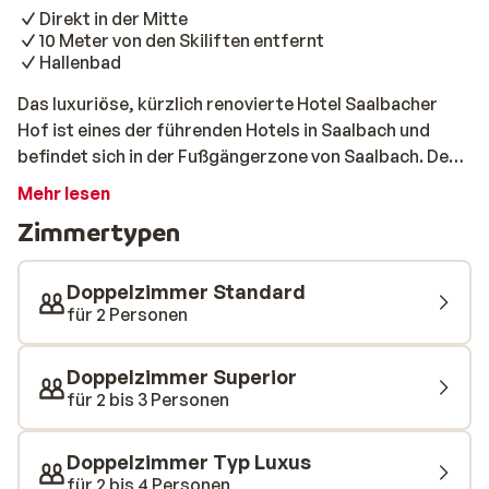
Direkt in der Mitte
10 Meter von den Skiliften entfernt
Hallenbad
Das luxuriöse, kürzlich renovierte Hotel Saalbacher
Hof ist eines der führenden Hotels in Saalbach und
befindet sich in der Fußgängerzone von Saalbach. Der
Saalbacher Hof ist die perfekte Homebase für alle, die
Mehr lesen
eine Kombination aus Design, Lifestyle, Tradition und
Zimmertypen
ungezwungener Atmosphäre suchen. Das Motto
„Celebrate life“ wird im Saalbacher Hof von morgens
bis abends gelebt. Von der guten Laune des DJs über
Doppelzimmer Standard
die einzigartigen Designerzimmer bis hin zu den
für 2 Personen
freundlichen Mitarbeitern, die den Saalbacher Hof zu
dem machen, was er ist. Das Hotel erfüllt die
Doppelzimmer Superior
Bedürfnisse des modernen Urlaubers. Das spiegelt
für 2 bis 3 Personen
sich besonders in der Ausstattung und dem
freundlichen Service wider. Die eleganten und im
Doppelzimmer Typ Luxus
Landhausstil eingerichteten Zimmer des Saalbacher
für 2 bis 4 Personen