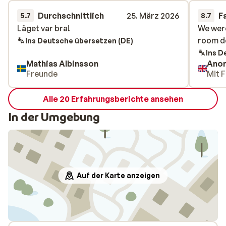
Durchschnittlich
25. März 2026
F
5.7
8.7
Läget var bra!
Läget var bra!
We were
We were
room de
room de
Ins Deutsche übersetzen (DE)
Ins D
Mathias Albinsson
Ano
Freunde
Mit F
Alle 20 Erfahrungsberichte ansehen
In der Umgebung
Auf der Karte anzeigen