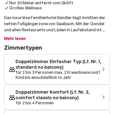
Nur 20 Meter entfernt vom Skilift
Großes Wellness
Das luxuriöse Familienhotel Kendler liegt inmitten der
netten Fußgängerzone von Saalbach. Mit der Gondel
und allen Restaurants und Läden in Laufabstand ist
dieses Hotel der ideale Ausgangspunkt für einen
Mehr lesen
unglaublichen Wintersporturlaub. In dem großen,
Zimmertypen
luxuriösen Spa des Hotel Kendler können Sie sich in eine
der Saunen oder dem Dampfbad entspannen. Und
anschließend in dem schönen Hallenbad noch ganz
Doppelzimmer Einfacher Typ (Lf. Nr. 1,
entspannt Ihre Bahnen ziehen.
standard no balcony)
für 2 bis 3 Personen max. 2 Erwachsene und 1
Kind bis einschließlich 14 Jahr
Doppelzimmer Komfort (Lf. Nr. 2,
comfort classic no balcony)
für 2 bis 4 Personen