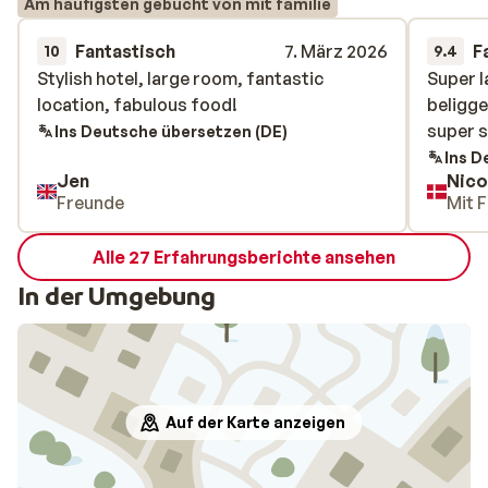
Am häufigsten gebucht von mit familie
Fantastisch
7. März 2026
F
10
9.4
Stylish hotel, large room, fantastic
Stylish hotel, large room, fantastic
Super 
Super 
location, fabulous food!
location, fabulous food!
beligg
beligg
super s
super s
Ins Deutsche übersetzen (DE)
Ins D
Jen
Nico
Freunde
Mit F
Alle 27 Erfahrungsberichte ansehen
In der Umgebung
Auf der Karte anzeigen