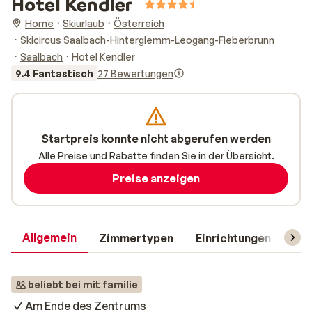
Hotel Kendler
Home
Skiurlaub
Österreich
Skicircus Saalbach-Hinterglemm-Leogang-Fieberbrunn
Saalbach
Hotel Kendler
9.4 Fantastisch
27 Bewertungen
Startpreis konnte nicht abgerufen werden
Alle Preise und Rabatte finden Sie in der Übersicht.
Preise anzeigen
Allgemein
Zimmertypen
Einrichtungen
Rei
beliebt bei mit familie
Am Ende des Zentrums