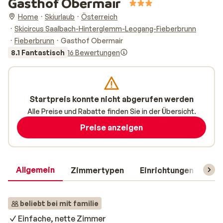
Gasthof Obermair
Home
Skiurlaub
Österreich
Skicircus Saalbach-Hinterglemm-Leogang-Fieberbrunn
Fieberbrunn
Gasthof Obermair
8.1 Fantastisch
16 Bewertungen
Startpreis konnte nicht abgerufen werden
Alle Preise und Rabatte finden Sie in der Übersicht.
Preise anzeigen
Allgemein
Zimmertypen
Einrichtungen
Rei
beliebt bei mit familie
Einfache, nette Zimmer