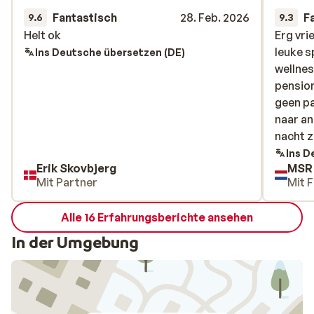
Fantastisch
28. Feb. 2026
F
9.6
9.3
Helt ok
Helt ok
Erg vri
Erg vri
leuke s
leuke s
Ins Deutsche übersetzen (DE)
wellnes
wellnes
pension
pension
geen p
geen p
naar an
naar an
nacht 
nacht z
laatste
Ins D
Erik Skovbjerg
MSR
doorgev
Mit Partner
Mit F
ontbijt
reis naa
Alle 16 Erfahrungsberichte ansehen
In der Umgebung