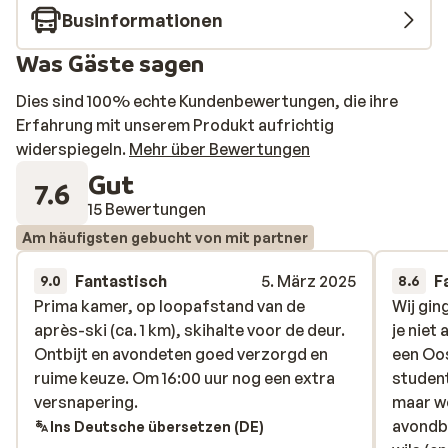
Businformationen
Was Gäste sagen
Dies sind 100% echte Kundenbewertungen, die ihre
Erfahrung mit unserem Produkt aufrichtig
widerspiegeln.
Mehr über Bewertungen
Gut
7.6
15 Bewertungen
Am häufigsten gebucht von mit partner
Fantastisch
5. März 2025
F
9.0
8.6
Prima kamer, op loopafstand van de
Prima kamer, op loopafstand van de
Wij gin
Wij gin
après-ski (ca. 1 km), skihalte voor de deur.
après-ski (ca. 1 km), skihalte voor de deur.
je niet
je niet
Ontbijt en avondeten goed verzorgd en
Ontbijt en avondeten goed verzorgd en
een Oos
een Oos
ruime keuze. Om 16:00 uur nog een extra
ruime keuze. Om 16:00 uur nog een extra
student
student
versnapering.
versnapering.
maar we
maar we
avondbu
avondbu
Ins Deutsche übersetzen (DE)