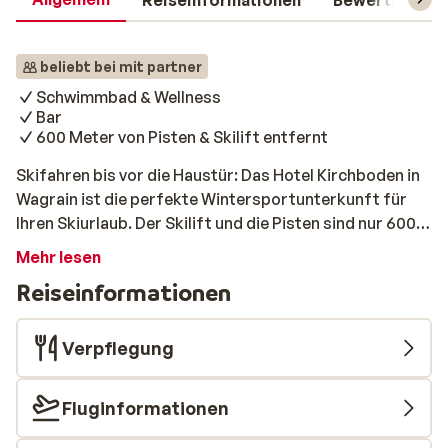
Reiseinformationen
Bewertungen
beliebt bei mit partner
Schwimmbad & Wellness
Bar
600 Meter von Pisten & Skilift entfernt
Skifahren bis vor die Haustür: Das Hotel Kirchboden in
Wagrain ist die perfekte Wintersportunterkunft für
Ihren Skiurlaub. Der Skilift und die Pisten sind nur 600
Meter entfernt. Nach einem Tag auf der Piste erwartet
Mehr lesen
Sie ein herzlicher Empfang in unserem stilvollen Hotel
Reiseinformationen
mit modernen Zimmern und Suiten, die alle einen
atemberaubenden Blick auf die Alpen bieten. Genießen
Sie nach einem Wintersporttag unseren umfangreichen
Verpflegung
Wellnessbereich mit Schwimmbad, Saunen und
Dampfbädern. Die gemütliche Bar ist der perfekte Ort
Fluginformationen
zum Entspannen bei einem Drink und Après-Ski-Musik.