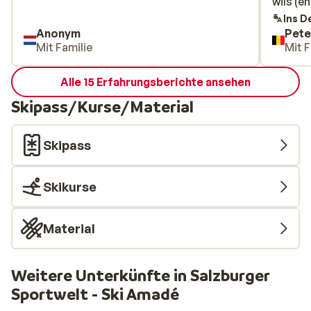
wils (e
wils (en
avondsh
Ins D
Anonym
Pete
moet je
Mit Familie
Mit F
Er is o
kan daa
Alle 15 Erfahrungsberichte ansehen
met 4 o
kindere
Skipass/Kurse/Material
groot 
indien 
Skipass
voet na
steeds 
aan de 
Skikurse
en rege
Material
Weitere Unterkünfte in Salzburger
Sportwelt - Ski Amadé