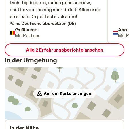
Dicht bij de piste, indien geen sneeuw,
Dicht bij de piste, indien geen sneeuw,
shuttle voorziening naar de lift. Alles erop
shuttle voorziening naar de lift. Alles erop
en eraan. De perfecte vakantie!
en eraan. De perfecte vakantie!
Ins Deutsche übersetzen (DE)
Guillaume
Ano
Mit Partner
Mit 
Alle 2 Erfahrungsberichte ansehen
In der Umgebung
Auf der Karte anzeigen
In der Nähe