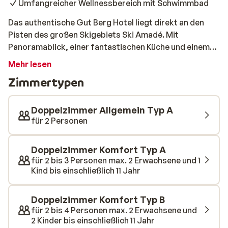
Umfangreicher Wellnessbereich mit Schwimmbad
Das authentische Gut Berg Hotel liegt direkt an den
Pisten des großen Skigebiets Ski Amadé. Mit
Panoramablick, einer fantastischen Küche und einem
großen Wellnessbereich mit Innenpool ist dies ein
Mehr lesen
idealer Ausgangspunkt für Ihren Skiurlaub. Alle Zimmer
Zimmertypen
sind geräumig und geschmackvoll eingerichtet und
verfügen über ein modernes Bad und einen Balkon bzw.
eine Terrasse. Ein reichhaltiges Frühstücksbuffet wird
Doppelzimmer Allgemein Typ A
jeden Morgen im Restaurant serviert und abends wird
für 2 Personen
ein köstliches Menü serviert. Viele Produkte, die
verwendet werden, stammen aus der Region und vom
Doppelzimmer Komfort Typ A
hoteleigenen Bauernhof.
für 2 bis 3 Personen max. 2 Erwachsene und 1
Kind bis einschließlich 11 Jahr
Doppelzimmer Komfort Typ B
für 2 bis 4 Personen max. 2 Erwachsene und
2 Kinder bis einschließlich 11 Jahr