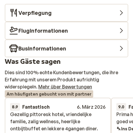
Verpflegung
Fluginformationen
Businformationen
Was Gäste sagen
Dies sind 100% echte Kundenbewertungen, die ihre
Erfahrung mit unserem Produkt aufrichtig
widerspiegeln.
Mehr über Bewertungen
Am häufigsten gebucht von mit partner
Fantastisch
6. März 2026
F
8.9
9.0
Gezellig pittoresk hotel, vriendelijke
Gezellig pittoresk hotel, vriendelijke
Prima h
Prima h
familie, zalig wellness, heerlijke
familie, zalig wellness, heerlijke
goed ve
goed ve
ontbijtbuffet en lekkere 4gangen diner.
ontbijtbuffet en lekkere 4gangen diner.
Ins D