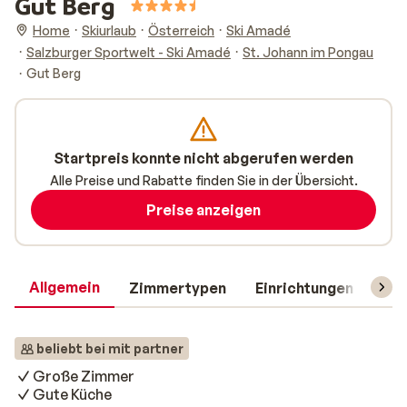
Gut Berg
Home
Skiurlaub
Österreich
Ski Amadé
Salzburger Sportwelt - Ski Amadé
St. Johann im Pongau
Gut Berg
Startpreis konnte nicht abgerufen werden
Alle Preise und Rabatte finden Sie in der Übersicht.
Preise anzeigen
Allgemein
Zimmertypen
Einrichtungen
Rei
beliebt bei mit partner
Große Zimmer
Gute Küche