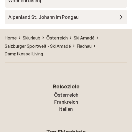
Wochenreisen)
Alpenland St. Johann im Pongau
Home
Skiurlaub
Österreich
Ski Amadé
Salzburger Sportwelt - Ski Amadé
Flachau
Dampfkessel Living
Reiseziele
Österreich
Frankreich
Italien
Top Skigebiete