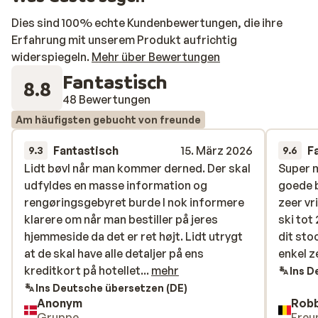
Dies sind 100% echte Kundenbewertungen, die ihre
Erfahrung mit unserem Produkt aufrichtig
widerspiegeln.
Mehr über Bewertungen
Fantastisch
8.8
48 Bewertungen
Am häufigsten gebucht von freunde
Fantastisch
15. März 2026
F
9.3
9.6
Lidt bøvl når man kommer derned. Der skal
Lidt bøvl når man kommer derned. Der skal
Super 
Super 
udfyldes en masse information og
udfyldes en masse information og
goede 
goede 
rengøringsgebyret burde I nok informere
rengøringsgebyret burde I nok informere
zeer vr
zeer vr
klarere om når man bestiller på jeres
klarere om når man bestiller på jeres
ski tot
ski tot
hjemmeside da det er ret højt. Lidt utrygt
hjemmeside da det er ret højt. Lidt utrygt
dit sto
dit sto
at de skal have alle detaljer på ens
at de skal have alle detaljer på ens
enkel z
enkel z
kreditkort på hotellet.
kreditkort på hotellet...
mehr
Ins D
Ins Deutsche übersetzen (DE)
Anonym
Rob
Gruppe
Freu