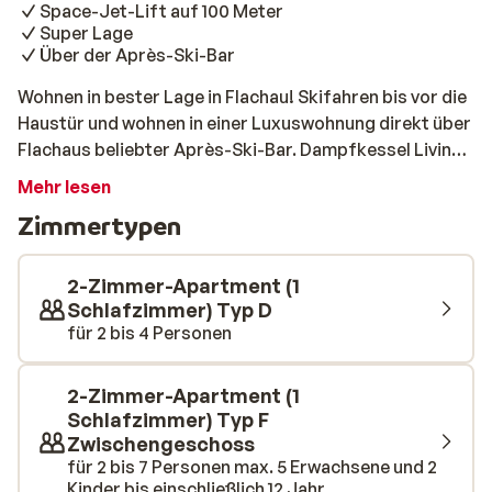
Space-Jet-Lift auf 100 Meter
Super Lage
Über der Après-Ski-Bar
Wohnen in bester Lage in Flachau! Skifahren bis vor die
Haustür und wohnen in einer Luxuswohnung direkt über
Flachaus beliebter Après-Ski-Bar. Dampfkessel Living
ist ein brandneuer Komplex direkt an der Piste, nur 100
Mehr lesen
Meter vom Space Jet Lift entfernt. Dis ist die perfekte
Zimmertypen
Wintersportunterkunft für Reisende, die direkt an der
Piste und in der Nähe des Après-Ski wohnen wollen,
denn durch die Lage an der Talabfahrt erleben Sie den
2-Zimmer-Apartment (1
ultimativen Ski-in/Ski-out Komfort. Nach einem Tag
Schlafzimmer) Typ D
für 2 bis 4 Personen
auf der Piste sind Sie schnell in Ihrer Wohnung oder an
der Bar für einen gemütlichen Après-Ski-Drink. Es
können verschiedene Wohnungen gebucht werden: vom
2-Zimmer-Apartment (1
kleinen Studio für 2 Personen bis hin zur großen 3-
Schlafzimmer) Typ F
Zimmer-Wohnung für 7 Personen. Alle Studios und
Zwischengeschoss
Wohnungen verfügen über eine gemütliche Sitzecke,
für 2 bis 7 Personen max. 5 Erwachsene und 2
Kinder bis einschließlich 12 Jahr