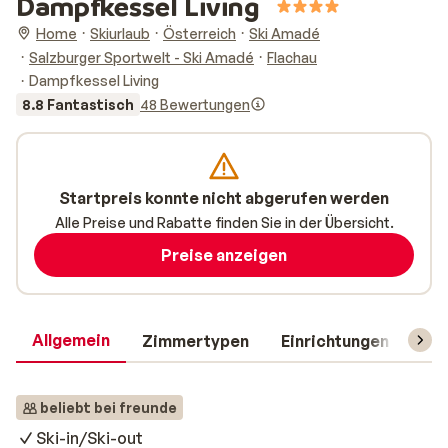
Dampfkessel Living
Home
Skiurlaub
Österreich
Ski Amadé
Salzburger Sportwelt - Ski Amadé
Flachau
Dampfkessel Living
8.8 Fantastisch
48 Bewertungen
Startpreis konnte nicht abgerufen werden
Alle Preise und Rabatte finden Sie in der Übersicht.
Preise anzeigen
Allgemein
Zimmertypen
Einrichtungen
Rei
beliebt bei freunde
Ski-in/Ski-out