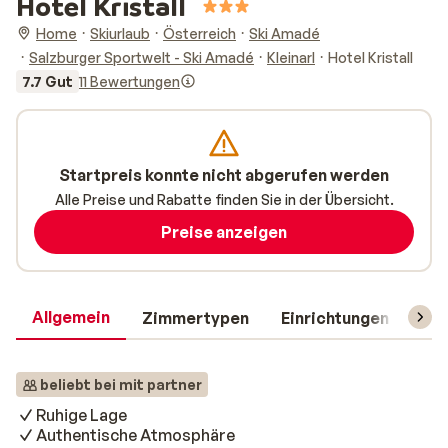
Hotel Kristall
Home
Skiurlaub
Österreich
Ski Amadé
Salzburger Sportwelt - Ski Amadé
Kleinarl
Hotel Kristall
7.7 Gut
11 Bewertungen
Startpreis konnte nicht abgerufen werden
Alle Preise und Rabatte finden Sie in der Übersicht.
Preise anzeigen
Allgemein
Zimmertypen
Einrichtungen
Rei
beliebt bei mit partner
Ruhige Lage
Authentische Atmosphäre