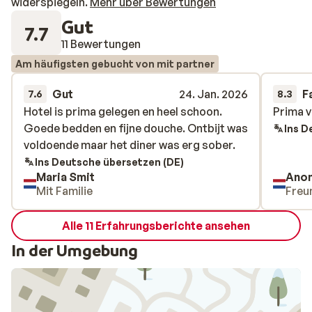
widerspiegeln.
Mehr über Bewertungen
Gut
7.7
11 Bewertungen
Am häufigsten gebucht von mit partner
Gut
24. Jan. 2026
F
7.6
8.3
Hotel is prima gelegen en heel schoon.
Hotel is prima gelegen en heel schoon.
Prima v
Prima v
Goede bedden en fijne douche. Ontbijt was
Goede bedden en fijne douche. Ontbijt was
Ins D
voldoende maar het diner was erg sober.
voldoende maar het diner was erg sober.
Ins Deutsche übersetzen (DE)
Maria Smit
Ano
Mit Familie
Freu
Alle 11 Erfahrungsberichte ansehen
In der Umgebung