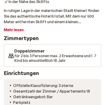
In der Nähe des Skilifts
In ruhiger Lage in der malerischen Stadt Kleinarl finden
Sie das authentische Hotel Kristall. Mit dem nur 500
Meter entfernten Skilift und einem kleinen
Wellnessbereich zum Entspannen am Nachmittag ist
Mehr lesen
dies ein idealer Ausgangspunkt für einen ruhigen
Zimmertypen
Wintersporturlaub.
Doppelzimmer
für 2 bis 3 Personen max. 2 Erwachsene und 1
Kind bis einschließlich 18 Jahr
Einrichtungen
Offizielle Klassifizierung: 3 sterne
Gesamtzahl der Zimmer / Appartements 18
Getränkeangebot: Bar
Parkplatz