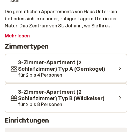
sich
Die gemütlichen Appartements von Haus Unterrain
befinden sich in schöner, ruhiger Lage mitten in der
Natur. Das Zentrum von St. Johann, wo Sie Ihre
täglichen Einkäufe erledigen können, ist 6,5 km
Mehr lesen
entfernt. Der Skilift ist ca. 5 km entfernt. Dieser kleine
Zimmertypen
Komplex besteht aus nur 2 3-Zimmer-Wohnungen.
Wenn Sie also 2 Wohnungen buchen, haben Sie das Haus
für sich allein. Beide Wohnungen sind geschmackvoll
3-Zimmer-Apartment (2
eingerichtet und verfügen über eine schöne Küche und
Schlafzimmer) Typ A (Gernkogel)
für 2 bis 4 Personen
ein Badezimmer sowie 2 komfortable Schlafzimmer.
3-Zimmer-Apartment (2
Schlafzimmer) Typ B (Wildkeiser)
für 2 bis 8 Personen
Einrichtungen