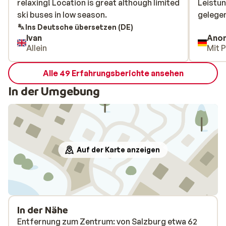
relaxing! Location is great although limited
relaxing! Location is great although limited
Leistun
Leistun
ski buses in low season.
ski buses in low season.
gelege
gelege
Ins Deutsche übersetzen (DE)
Ivan
Ano
Allein
Mit 
Alle 49 Erfahrungsberichte ansehen
In der Umgebung
Auf der Karte anzeigen
In der Nähe
Entfernung zum Zentrum: von Salzburg etwa 62