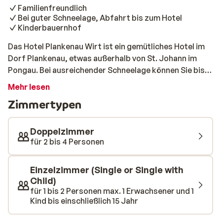
Familienfreundlich
Bei guter Schneelage, Abfahrt bis zum Hotel
Kinderbauernhof
Das Hotel Plankenau Wirt ist ein gemütliches Hotel im
Dorf Plankenau, etwas außerhalb von St. Johann im
Pongau. Bei ausreichender Schneelage können Sie bis
zum Hotel fahren. Der Skibus hält direkt vor dem Haus
Mehr lesen
und bringt Sie schnell zum Skilift. Das sehr
Zimmertypen
gastfreundliche Hotel eignet sich hervorragend für
Familien mit Kindern. Für die Kleinen gibt es ein
Spielzimmer und einen Kinder-Bauernhof. Zu den
Doppelzimmer
weiteren Annehmlichkeiten zähl ein schöner
für 2 bis 4 Personen
Wellnessbereich, wo Sie sich herrlich entspannen
können.
Einzelzimmer (Single or Single with
Child)
für 1 bis 2 Personen max. 1 Erwachsener und 1
Kind bis einschließlich 15 Jahr