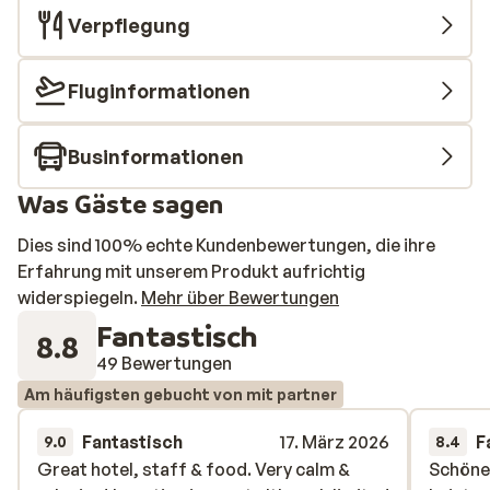
Verpflegung
Fluginformationen
Businformationen
Was Gäste sagen
Dies sind 100% echte Kundenbewertungen, die ihre
Erfahrung mit unserem Produkt aufrichtig
widerspiegeln.
Mehr über Bewertungen
Fantastisch
8.8
49 Bewertungen
Am häufigsten gebucht von mit partner
Fantastisch
17. März 2026
F
9.0
8.4
Great hotel, staff & food. Very calm &
Great hotel, staff & food. Very calm &
Schöne 
Schöne 