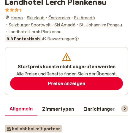
Landhotel Lerch Plankenau
Home
Skiurlaub
Österreich
Ski Amadé
Salzburger Sportwelt - Ski Amadé
St. Johann im Pongau
Landhotel Lerch Plankenau
8.8 Fantastisch
49 Bewertungen
Startpreis konnte nicht abgerufen werden
Alle Preise und Rabatte finden Sie in der Übersicht.
Preise anzeigen
Allgemein
Zimmertypen
Einrichtungen
Rei
beliebt bei mit partner