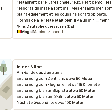
restaurant pareil, très chaleureux. Petit bémol : les
restaurant pareil, très chaleureux. Petit bémol : les
af
af
ressorts du matela font mal. Mes enfants s'en son
ressorts du matela font mal. Mes enfants s'en son
plaint également et les coussins sont trop plats.
plaint également et les coussins sont trop plats.
Hormis cela le reste était bien. Il y a un mini club po
Hormis cela le reste était bien. Il y a un mini...
mehr
les enfants. Par contre la piscine et la salle de gym
Ins Deutsche übersetzen (DE)
Magali
Alleinerziehend
payantes. Les pistes de ski sont vraiment à deux p
la location du matériel aussi. Le village avec les
magasins est au dessus et à pieds ce n'est pas tro
loin.
In der Nähe
Am Rande des Zentrums
Entfernung zum Zentrum: etwa 50 Meter
Entfernung zum Flughafen etwa 115 Kilometer
Entfernung bis zur Skipiste etwa 50 Meter
Entfernung bis zum Skilift etwa 50 Meter
Nächste Geschäfte etwa 100 Meter