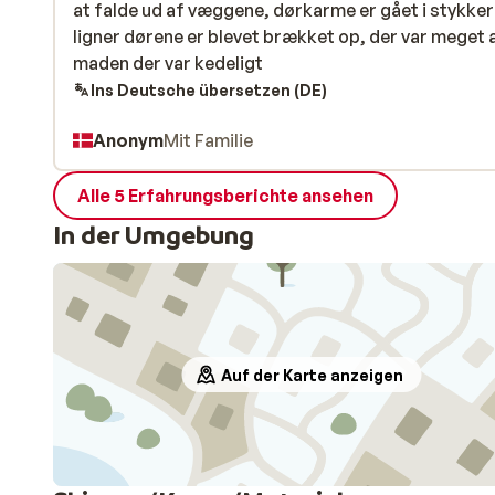
at falde ud af væggene, dørkarme er gået i stykker
at falde ud af væggene, dørkarme er gået i stykker
ligner dørene er blevet brækket op, der var meget 
ligner dørene er blevet brækket op, der var meget 
maden der var kedeligt
maden der var kedeligt
Ins Deutsche übersetzen (DE)
Anonym
Mit Familie
Alle 5 Erfahrungsberichte ansehen
In der Umgebung
Auf der Karte anzeigen