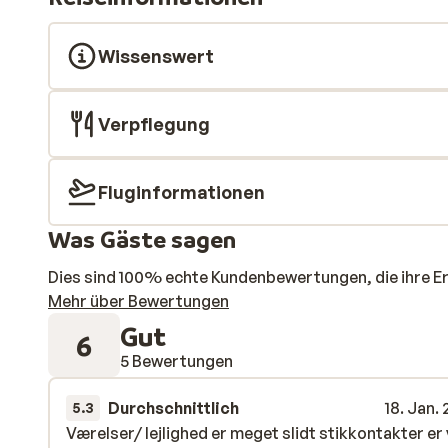
Wissenswert
Verpflegung
Fluginformationen
Was Gäste sagen
Dies sind 100% echte Kundenbewertungen, die ihre E
Mehr über Bewertungen
Gut
6
5 Bewertungen
Durchschnittlich
18. Jan.
5.3
Værelser/ lejlighed er meget slidt stikkontakter er
Værelser/ lejlighed er meget slidt stikkontakter er