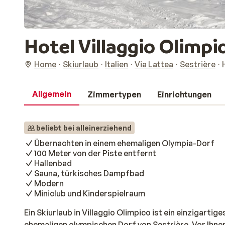
Hotel Villaggio Olimpi
Home
Skiurlaub
Italien
Via Lattea
Sestrière
Allgemein
Zimmertypen
Einrichtungen
beliebt bei alleinerziehend
Übernachten in einem ehemaligen Olympia-Dorf
100 Meter von der Piste entfernt
Hallenbad
Sauna, türkisches Dampfbad
Modern
Miniclub und Kinderspielraum
Ein Skiurlaub in Villaggio Olimpico ist ein einzigartige
ehemaligen olympischen Dorf von Sestrière. Vor Ihn