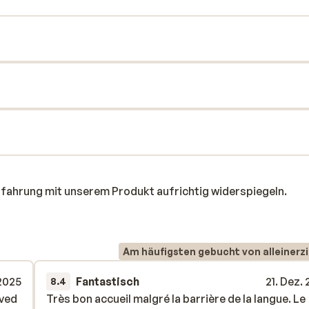
rfahrung mit unserem Produkt aufrichtig widerspiegeln.
Am häufigsten gebucht von alleinerz
 2025
Fantastisch
21. Dez.
8.4
 ved
 ved
Très bon accueil malgré la barrière de la langue. Le
Très bon accueil malgré la barrière de la langue. Le