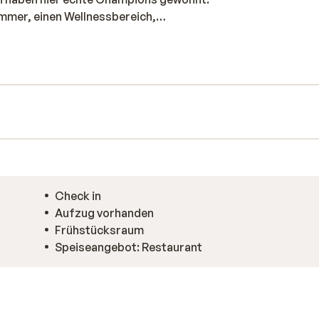
mmer, einen Wellnessbereich,
Der Skilift befindet sich fast direkt vor
Check in
Aufzug vorhanden
Frühstücksraum
Speiseangebot: Restaurant