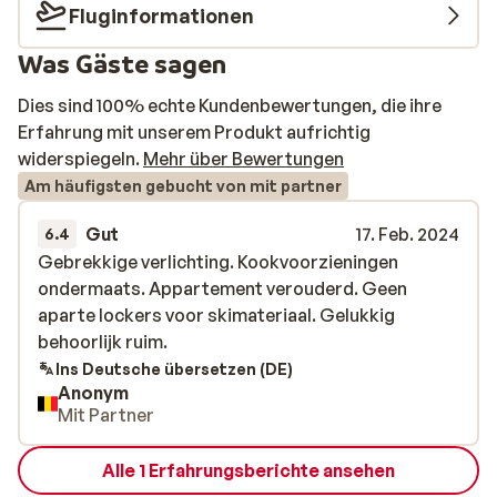
Fluginformationen
Was Gäste sagen
Dies sind 100% echte Kundenbewertungen, die ihre
Erfahrung mit unserem Produkt aufrichtig
widerspiegeln.
Mehr über Bewertungen
Am häufigsten gebucht von mit partner
Gut
17. Feb. 2024
6.4
Gebrekkige verlichting. Kookvoorzieningen
Gebrekkige verlichting. Kookvoorzieningen
ondermaats. Appartement verouderd. Geen
ondermaats. Appartement verouderd. Geen
aparte lockers voor skimateriaal. Gelukkig
aparte lockers voor skimateriaal. Gelukkig
behoorlijk ruim.
behoorlijk ruim.
Ins Deutsche übersetzen (DE)
Anonym
Mit Partner
Alle 1 Erfahrungsberichte ansehen