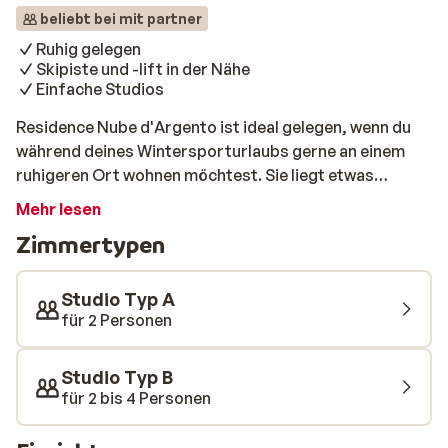
beliebt bei mit partner
Ruhig gelegen
Skipiste und -lift in der Nähe
Einfache Studios
Residence Nube d'Argento ist ideal gelegen, wenn du
während deines Wintersporturlaubs gerne an einem
ruhigeren Ort wohnen möchtest. Sie liegt etwas
außerhalb des Zentrums von Sestrière. Die Skipiste und
Mehr lesen
der Skilift befinden sich nahezu direkt vor der Tür,
Zimmertypen
sodass du im Handumdrehen auf den Skiern oder dem
Snowboard stehst und einen sportlichen Tag an der
frischen Luft genießen kannst. Die Studios sind einfach
Studio Typ A
eingerichtet und verfügen über ein Badezimmer und
für 2 Personen
eine Kochnische.
Studio Typ B
für 2 bis 4 Personen