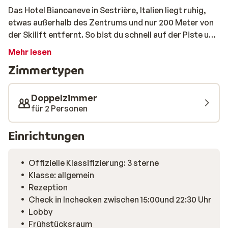
Das Hotel Biancaneve in Sestrière, Italien liegt ruhig,
etwas außerhalb des Zentrums und nur 200 Meter von
der Skilift entfernt. So bist du schnell auf der Piste und
erreichst Geschäfte und Restaurants in wenigen
Mehr lesen
Minuten zu Fuß. Die Zimmer sind einfach, aber
Zimmertypen
ordentlich und bieten Blick auf das Dorf oder die Berge.
Nach dem Skifahren kannst du deine Ski sicher im dafür
vorgesehenen Raum verstauen und dir an der
Doppelzimmer
gemütlichen Bar ein Getränk gönnen. Eine praktische
für 2 Personen
Unterkunft für alle, die vor allem die Pisten und die
Atmosphäre von Sestrière genießen möchten.
Einrichtungen
Offizielle Klassifizierung: 3 sterne
Klasse: allgemein
Rezeption
Check in Inchecken zwischen 15:00und 22:30 Uhr
Lobby
Frühstücksraum