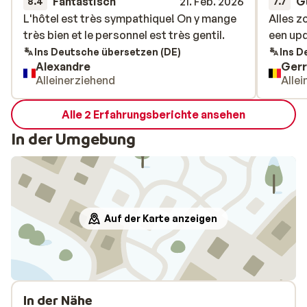
Fantastisch
21. Feb. 2026
G
8.4
7.7
L'hôtel est très sympathique! On y mange
L'hôtel est très sympathique! On y mange
Alles z
Alles z
très bien et le personnel est très gentil.
très bien et le personnel est très gentil.
een up
een up
Ins Deutsche übersetzen (DE)
Ins D
Alexandre
Gerr
Alleinerziehend
Alle
Alle 2 Erfahrungsberichte ansehen
In der Umgebung
Auf der Karte anzeigen
In der Nähe