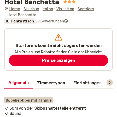
Hotel Banchetta
Home
Skiurlaub
Italien
Via Lattea
Sestrière
Hotel Banchetta
8.1 Fantastisch
39 Bewertungen
Startpreis konnte nicht abgerufen werden
Alle Preise und Rabatte finden Sie in der Übersicht.
Preise anzeigen
Allgemein
Zimmertypen
Einrichtungen
Rei
beliebt bei mit familie
50m von der Skibushaltestelle entfernt
Sauna