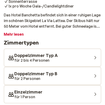
Sonnenterrasse
1x pro Woche Gala-/Candlelightdiner
Das Hotel Banchetta befindet sich in einer ruhigen Lage
im schönen Skigebiet La Via Lattea. Der Skibus hält nur
50 Meter vom Hotel entfernt. Bei guter Schneelage ist
es sogar möglich, bis zum Familienhotel
Mehr lesen
zurückzufahren. Nach einem Tag im Schnee kann man
Zimmertypen
sich in der Sauna wieder aufwärmen oder auf der
Terrasse die Wintersonne genießen.
Doppelzimmer Typ A
für 2 bis 4 Personen
Doppelzimmer Typ B
für 2 Personen
Einzelzimmer
für 1 Person