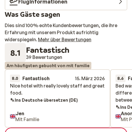
Fluginformationen
Was Gäste sagen
Dies sind 100% echte Kundenbewertungen, die ihre
Erfahrung mit unserem Produkt aufrichtig
widerspiegeln.
Mehr über Bewertungen
Fantastisch
8.1
39 Bewertungen
Am häufigsten gebucht von mit familie
Fantastisch
15. März 2026
F
8.0
8.6
Nice hotel with really lovely staff and great
Nice hotel with really lovely staff and great
Bed was
Bed was
food.
food.
differe
differe
betwee
betwee
Ins Deutsche übersetzen (DE)
Ins D
Jen
Ano
Mit Familie
Mit 