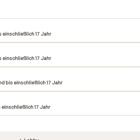
ein Getränk an der Bar, ruhst dich in
gie für einen weiteren Tag auf der Piste!
 einschließlich 17 Jahr
 einschließlich 17 Jahr
d bis einschließlich 17 Jahr
einschließlich 17 Jahr