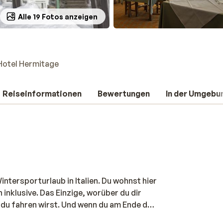
Alle 19 Fotos anzeigen
Hotel Hermitage
Reiseinformationen
Bewertungen
In der Umgebu
ntersporturlaub in Italien. Du wohnst hier
inklusive. Das Einzige, worüber du dir
du fahren wirst. Und wenn du am Ende des
rst, kannst du dich im Restaurant zum