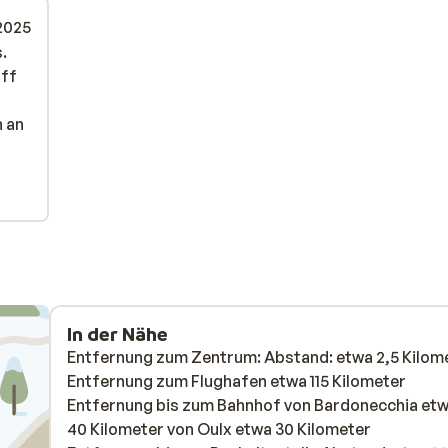
 2025
.
.
aff
aff
n an
n an
re
In der Nähe
Entfernung zum Zentrum: Abstand: etwa 2,5 Kilom
Entfernung zum Flughafen etwa 115 Kilometer
Entfernung bis zum Bahnhof von Bardonecchia et
40 Kilometer von Oulx etwa 30 Kilometer