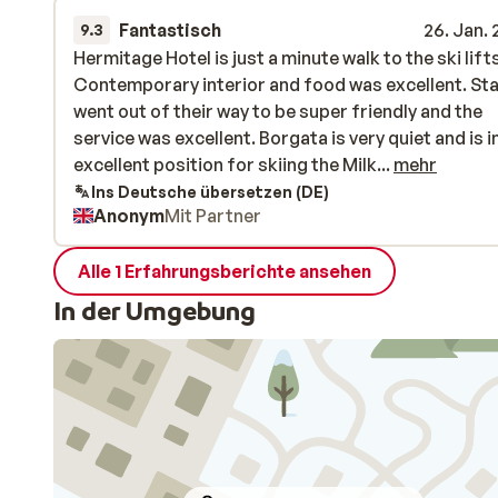
Fantastisch
26. Jan.
9.3
Hermitage Hotel is just a minute walk to the ski lifts
Hermitage Hotel is just a minute walk to the ski lifts
Contemporary interior and food was excellent. St
Contemporary interior and food was excellent. St
went out of their way to be super friendly and the
went out of their way to be super friendly and the
service was excellent. Borgata is very quiet and is i
service was excellent. Borgata is very quiet and is i
excellent position for skiing the Milky Way. There a
excellent position for skiing the Milk...
mehr
no facilities for non skiers.
Ins Deutsche übersetzen (DE)
Anonym
Mit Partner
Alle 1 Erfahrungsberichte ansehen
In der Umgebung