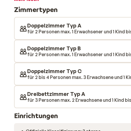
Abendessen setzen. Danach genießt du noch gemütlich 
Zimmertypen
deinem komfortablen Zimmer aus und tankst neue Ener
Doppelzimmer Typ A
für 2 Personen max. 1 Erwachsener und 1 Kind bis
Doppelzimmer Typ B
für 2 Personen max. 1 Erwachsener und 1 Kind bis
Doppelzimmer Typ C
für 2 bis 4 Personen max. 3 Erwachsene und 1 Kin
Dreibettzimmer Typ A
für 3 Personen max. 2 Erwachsene und 1 Kind bis 
Einrichtungen