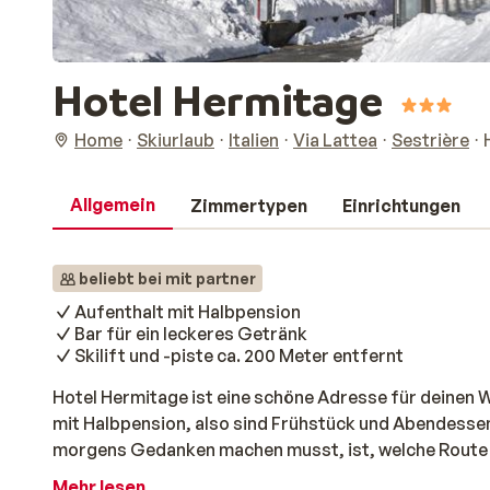
Hotel Hermitage
Home
Skiurlaub
Italien
Via Lattea
Sestrière
Allgemein
Zimmertypen
Einrichtungen
beliebt bei mit partner
Aufenthalt mit Halbpension
Bar für ein leckeres Getränk
Skilift und -piste ca. 200 Meter entfernt
Hotel Hermitage ist eine schöne Adresse für deinen Wi
mit Halbpension, also sind Frühstück und Abendessen 
morgens Gedanken machen musst, ist, welche Route 
Tages nach einem herrlichen Tag im Schnee zurückkeh
Mehr lesen