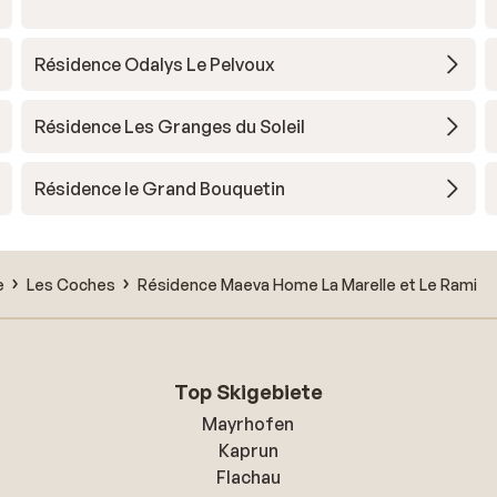
Résidence Odalys Le Pelvoux
Résidence Les Granges du Soleil
Résidence le Grand Bouquetin
e
Les Coches
Résidence Maeva Home La Marelle et Le Rami
Top Skigebiete
Mayrhofen
Kaprun
Flachau