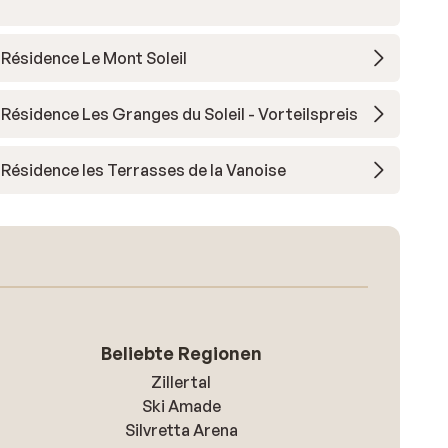
Résidence Le Mont Soleil
Résidence Les Granges du Soleil - Vorteilspreis
Résidence les Terrasses de la Vanoise
Beliebte Regionen
Zillertal
Ski Amade
Silvretta Arena