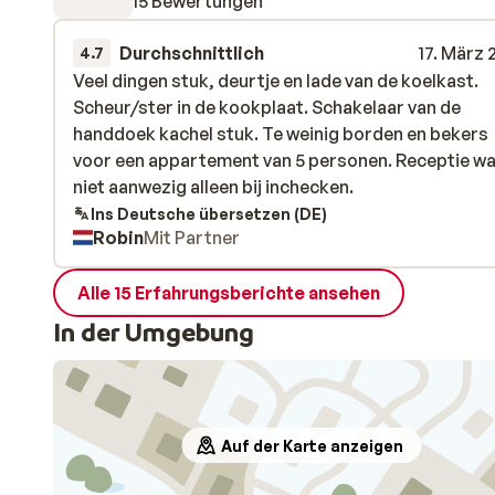
15 Bewertungen
Durchschnittlich
17. März
4.7
Veel dingen stuk, deurtje en lade van de koelkast.
Veel dingen stuk, deurtje en lade van de koelkast.
Scheur/ster in de kookplaat. Schakelaar van de
Scheur/ster in de kookplaat. Schakelaar van de
handdoek kachel stuk. Te weinig borden en bekers
handdoek kachel stuk. Te weinig borden en bekers
voor een appartement van 5 personen. Receptie w
voor een appartement van 5 personen. Receptie w
niet aanwezig alleen bij inchecken.
niet aanwezig alleen bij inchecken.
Ins Deutsche übersetzen (DE)
Robin
Mit Partner
Alle 15 Erfahrungsberichte ansehen
In der Umgebung
Auf der Karte anzeigen