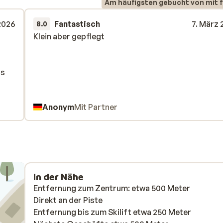
Am häufigsten gebucht von mit f
 2026
Fantastisch
7. März
8.0
Klein aber gepflegt
Klein aber gepflegt
as
as
Anonym
Mit Partner
In der Nähe
Entfernung zum Zentrum: etwa 500 Meter
Direkt an der Piste
Entfernung bis zum Skilift etwa 250 Meter