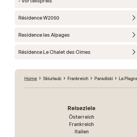
- Vorteilspreis
Résidence W2050
Residence les Alpages
Résidence Le Chalet des Cimes
Home
Skiurlaub
Frankreich
Paradiski
La Plagn
Reiseziele
Österreich
Frankreich
Italien