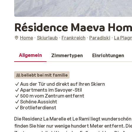
Résidence Maeva Home
Home
Skiurlaub
Frankreich
Paradiski
La Plag
Allgemein
Zimmertypen
Einrichtungen
beliebt bei mit familie
Aus der Tür und direkt auf Ihren Skiern
Apartments im Savoyer-Stil
500 m vom Zentrum entfernt
Schöne Aussicht
Brotlieferdienst
Die Residenz La Marelle et Le Rami liegt wunderschön
finden Sie hier nur wenige hundert Meter entfernt. Die