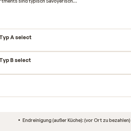
artments sind typisch Savoyerisch
 Durch die komfortable Einrichtung und den
wie zu Hause fühlen.
Typ A select
Typ B select
Endreinigung (außer Küche): (vor Ort zu bezahlen)