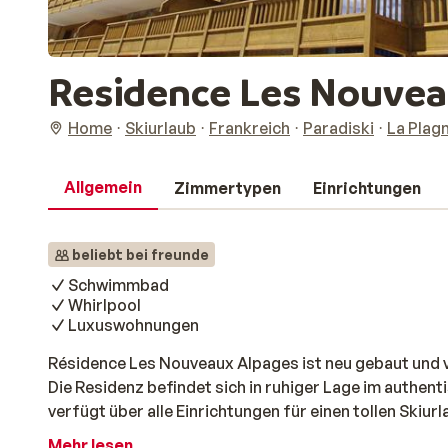
Residence Les Nouvea
Home
Skiurlaub
Frankreich
Paradiski
La Plag
Allgemein
Zimmertypen
Einrichtungen
beliebt bei freunde
Schwimmbad
Whirlpool
Luxuswohnungen
Résidence Les Nouveaux Alpages ist neu gebaut und
Die Residenz befindet sich in ruhiger Lage im authe
verfügt über alle Einrichtungen für einen tollen Skiur
Nouveaux Alpages zum Beispiel den Wellnessbereich
Mehr lesen