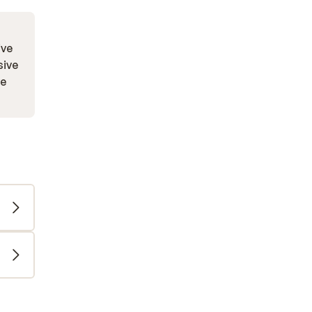
ive
sive
ve