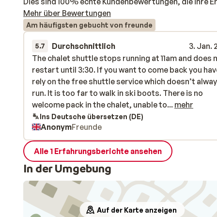
Dies sind 100% echte Kundenbewertungen, die ihre E
Mehr über Bewertungen
Am häufigsten gebucht von freunde
Durchschnittlich
3. Jan.
5.7
The chalet shuttle stops running at 11am and does 
The chalet shuttle stops running at 11am and does 
restart until 3:30. If you want to come back you hav
restart until 3:30. If you want to come back you hav
rely on the free shuttle service which doesn’t alwa
rely on the free shuttle service which doesn’t alwa
run. It is too far to walk in ski boots. There is no
run. It is too far to walk in ski boots. There is no
welcome pack in the chalet, unable to find WiFi
welcome pack in the chalet, unable to...
mehr
password or how to operate oven and microwave.
Ins Deutsche übersetzen (DE)
Anonym
Freunde
Instructions we did find were in French. Also locati
of lockers for ski boots were not clear. Not given
enough information from reception on arrival.
Alle 1 Erfahrungsberichte ansehen
In der Umgebung
Auf der Karte anzeigen