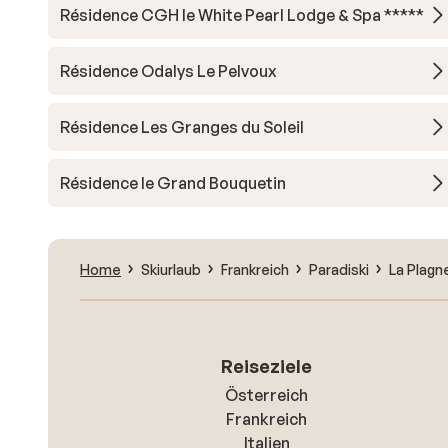
Résidence CGH le White Pearl Lodge & Spa *****
Résidence Odalys Le Pelvoux
Résidence Les Granges du Soleil
Résidence le Grand Bouquetin
Home
Skiurlaub
Frankreich
Paradiski
La Plagn
Reiseziele
Österreich
Frankreich
Italien