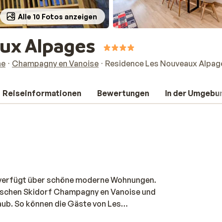
Alle 10 Fotos anzeigen
ux Alpages
ne
Champagny en Vanoise
Residence Les Nouveaux Alpag
Reiseinformationen
Bewertungen
In der Umgebu
 verfügt über schöne moderne Wohnungen.
ntischen Skidorf Champagny en Vanoise und
laub. So können die Gäste von Les
 der benachbarten Residenz CGH Les