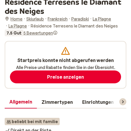
Résidence Terresens le Diamant
des Neiges
Home
Skiurlaub
Frankreich
Paradiski
La Plagne
La Plagne
Résidence Terresens le Diamant des Neiges
7.5 Gut
5 Bewertungen
Startpreis konnte nicht abgerufen werden
Alle Preise und Rabatte finden Sie in der Übersicht.
Preise anzeigen
Allgemein
Zimmertypen
Einrichtungen
Rei
beliebt bei mit familie
Direkt an der Piste