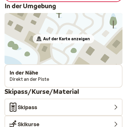
overhead balcony extended beyond ours.
In der Umgebung
However, it was a good sized apartment
and we appreciated the quiet, yet
convenient location. The Loup Blanc
restaurant opposite was v good too and
extremely convenient. No one in reception
Auf der Karte anzeigen
other than Saturdays and Friday night. Ski
lockers would benefit from heated boot
racks. We would return to this
accomodation.
In der Nähe
Direkt an der Piste
Skipass/Kurse/Material
Skipass
Skikurse