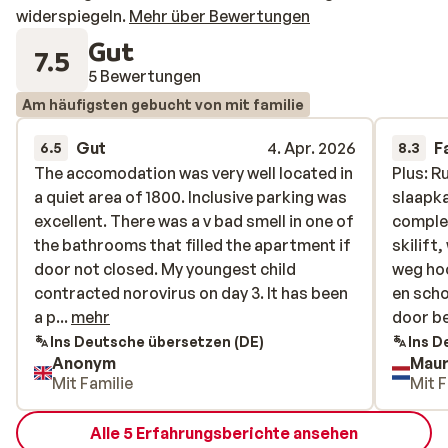
widerspiegeln.
Mehr über Bewertungen
Gut
7.5
5 Bewertungen
Am häufigsten gebucht von mit familie
Gut
4. Apr. 2026
F
6.5
8.3
The accomodation was very well located in
The accomodation was very well located in
Plus: R
Plus: R
a quiet area of 1800. Inclusive parking was
a quiet area of 1800. Inclusive parking was
slaapk
slaapk
excellent. There was a v bad smell in one of
excellent. There was a v bad smell in one of
comple
comple
the bathrooms that filled the apartment if
the bathrooms that filled the apartment if
skilift
skilift
door not closed. My youngest child
door not closed. My youngest child
weg hoo
weg hoo
contracted norovirus on day 3. It has been
contracted norovirus on day 3. It has been
en scho
en scho
a problem in resort. We assume this was
a p...
mehr
door b
door b
contracted due to unclean surfaces within
Ins Deutsche übersetzen (DE)
Ins D
Anonym
Maur
the apartment, as norovirus is difficult to
Mit Familie
Mit F
kill without v specific cleaning. Our
apartment felt a little enclosed and dark
Alle 5 Erfahrungsberichte ansehen
as we were on the lower floor and the