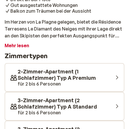
Gut ausgestattete Wohnungen
Balkon zum Träumen bei der Aussicht
Im Herzen von La Plagne gelegen, bietet die Résidence
Terresens Le Diamant des Neiges mit ihrer Lage direkt
an den Skipisten den perfekten Ausgangspunkt für
Ihren Winterurlaub. Von Ihrer Wohnung aus können Sie
Mehr lesen
direkt in den Schnee steigen und einen Tag voller
Zimmertypen
Wintersportvergnügen im atemberaubenden
Paradiski-Gebiet beginnen. Die Wohnungen in dieser
Residenz sind fein und gemütlich eingerichtet, so dass
2-Zimmer-Apartment (1
Sie sich sofort wie zu Hause fühlen. Jede Wohnung
Schlafzimmer) Typ A Premium
für 2 bis 6 Personen
verfügt über eine gut ausgestattete Küche, in der Sie
nach einem Tag auf der Piste Ihre Lieblingsgerichte
zubereiten können. Außerdem verfügt jede Wohnung
3-Zimmer-Apartment (2
über einen eigenen Balkon, von dem aus Sie die schöne
Schlafzimmer) Typ A Standard
Aussicht auf die schneebedeckten Berge genießen
für 2 bis 6 Personen
können. Die Résidence Terresens Le Diamant des
Neiges bietet Komfort und Gemütlichkeit in bester