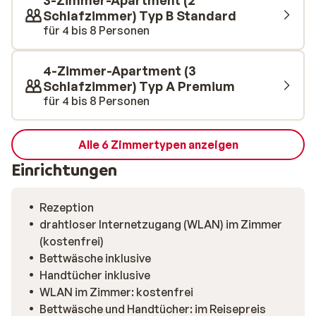
3-Zimmer-Apartment (2
Lage, für einen unvergesslichen Wintersporturlaub in
Schlafzimmer) Typ B Standard
den französischen Alpen.
für 4 bis 8 Personen
4-Zimmer-Apartment (3
Schlafzimmer) Typ A Premium
für 4 bis 8 Personen
Alle 6 Zimmertypen anzeigen
Einrichtungen
Rezeption
drahtloser Internetzugang (WLAN) im Zimmer
(kostenfrei)
Bettwäsche inklusive
Handtücher inklusive
WLAN im Zimmer: kostenfrei
Bettwäsche und Handtücher: im Reisepreis