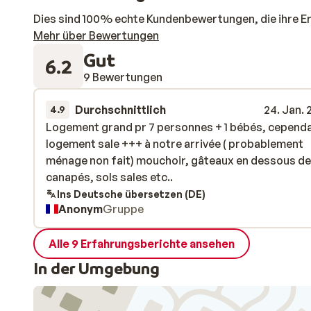
Dies sind 100% echte Kundenbewertungen, die ihre E
Mehr über Bewertungen
Gut
6.2
9 Bewertungen
Durchschnittlich
24. Jan.
4.9
Logement grand pr 7 personnes + 1 bébés, cepend
Logement grand pr 7 personnes + 1 bébés, cepend
logement sale +++ à notre arrivée ( probablement
logement sale +++ à notre arrivée ( probablement
ménage non fait) mouchoir, gâteaux en dessous d
ménage non fait) mouchoir, gâteaux en dessous d
canapés, sols sales etc..
canapés, sols sales etc..
Ins Deutsche übersetzen (DE)
Anonym
Gruppe
Alle 9 Erfahrungsberichte ansehen
In der Umgebung