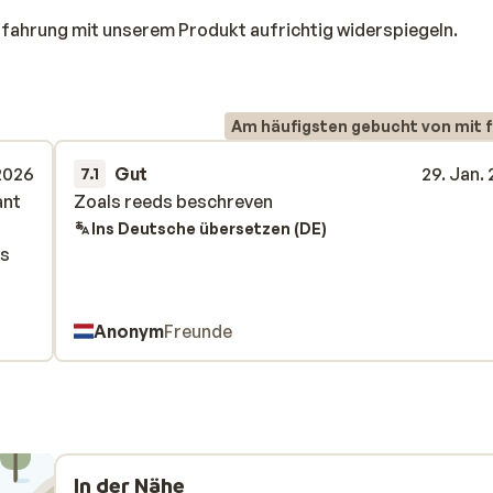
rfahrung mit unserem Produkt aufrichtig widerspiegeln.
Am häufigsten gebucht von mit f
 2026
Gut
29. Jan.
7.1
ant
ant
Zoals reeds beschreven
Zoals reeds beschreven
Ins Deutsche übersetzen (DE)
es
es
Anonym
Freunde
In der Nähe