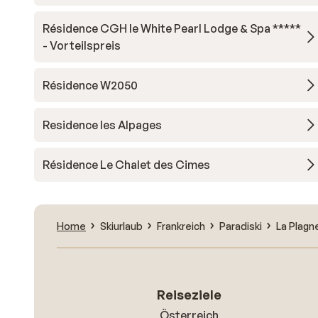
Résidence CGH le White Pearl Lodge & Spa *****
- Vorteilspreis
Résidence W2050
Residence les Alpages
Résidence Le Chalet des Cimes
Home
Skiurlaub
Frankreich
Paradiski
La Plagn
Reiseziele
Österreich