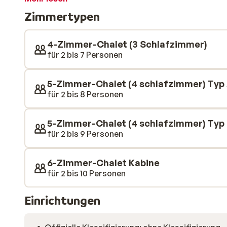
etwas trinken möchten. Die Chalets sind modern eing
Zimmertypen
Familien geeignet. Sie sind komplett ausgestattet, 
Auf dem Weg zu einem wohlverdienten Wintersport!
4-Zimmer-Chalet (3 Schlafzimmer)
für 2 bis 7 Personen
5-Zimmer-Chalet (4 schlafzimmer) Typ
für 2 bis 8 Personen
5-Zimmer-Chalet (4 schlafzimmer) Typ
für 2 bis 9 Personen
6-Zimmer-Chalet Kabine
für 2 bis 10 Personen
Einrichtungen