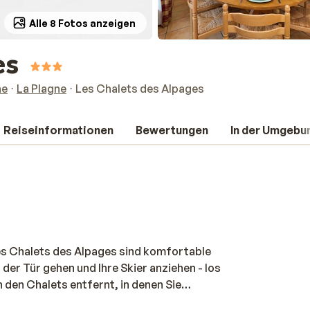
Alle 8 Fotos anzeigen
es
ne
La Plagne
Les Chalets des Alpages
Reiseinformationen
Bewertungen
In der Umgebu
Les Chalets des Alpages sind komfortable
 der Tür gehen und Ihre Skier anziehen - los
 den Chalets entfernt, in denen Sie
. Ideal, wenn Sie nach dem Skifahren