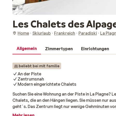
Les Chalets des Alpag
Home
Skiurlaub
Frankreich
Paradiski
La Plag
Allgemein
Zimmertypen
Einrichtungen
beliebt bei mit familie
An der Piste
Zentrumsnah
Modern eingerichtete Chalets
Suchen Sie eine Wohnung an der Piste in La Plagne? 
Chalets, die an den Hängen liegen. Sie müssen nur aus
geht´s. Das Zentrum liegt nur wenige Gehminuten von
verschiedene Restaurants, Geschäfte und Bars finden
Mehr lesen