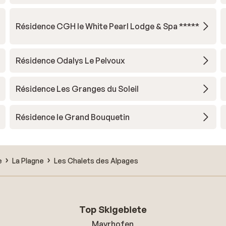
Résidence CGH le White Pearl Lodge & Spa *****
Résidence Odalys Le Pelvoux
Résidence Les Granges du Soleil
Résidence le Grand Bouquetin
e
La Plagne
Les Chalets des Alpages
Top Skigebiete
Mayrhofen