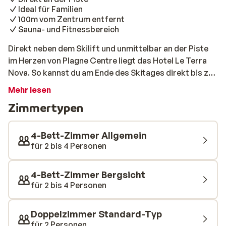
Ideal für Familien
100m vom Zentrum entfernt
Sauna- und Fitnessbereich
Direkt neben dem Skilift und unmittelbar an der Piste
im Herzen von Plagne Centre liegt das Hotel Le Terra
Nova. So kannst du am Ende des Skitages direkt bis zur
Haustür abfahren – und morgens gibt es keinen Grund
Mehr lesen
mehr, nicht in der ersten Gondel zu sitzen. Besonders
Zimmertypen
für Familien ist dieses Hotel ideal, wenn ihr auf der
Suche nach einem entspannten und gemütlichen
Winterurlaub seid. Die Zimmer sind geräumig und
4-Bett-Zimmer Allgemein
komfortabel eingerichtet und verfügen über ein
für 2 bis 4 Personen
gepflegtes Bad. Im Restaurant genießt du einen
herrlichen Panoramablick auf die verschneite
4-Bett-Zimmer Bergsicht
Umgebung – und wenn die Sonne scheint, lässt es sich
für 2 bis 4 Personen
wunderbar mit einem Getränk auf der Terrasse
entspannen. Du wohnst hier mit Halbpension – das
Doppelzimmer Standard-Typ
Essen ist also bereits inklusive.
für 2 Personen