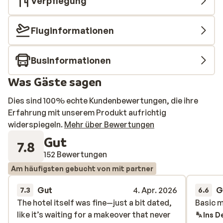
Verpflegung
Fluginformationen
Businformationen
Was Gäste sagen
Dies sind 100% echte Kundenbewertungen, die ihre
Erfahrung mit unserem Produkt aufrichtig
widerspiegeln.
Mehr über Bewertungen
Gut
7.8
152 Bewertungen
Am häufigsten gebucht von mit partner
Gut
4. Apr. 2026
G
7.3
6.6
The hotel itself was fine—just a bit dated,
The hotel itself was fine—just a bit dated,
Basic m
Basic m
like it’s waiting for a makeover that never
like it’s waiting for a makeover that never
Ins D