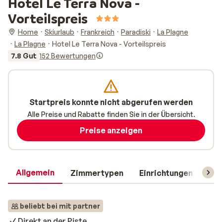
Hotel Le Terra Nova -
Vorteilspreis
Home
Skiurlaub
Frankreich
Paradiski
La Plagne
La Plagne
Hotel Le Terra Nova - Vorteilspreis
7.8 Gut
152 Bewertungen
Startpreis konnte nicht abgerufen werden
Alle Preise und Rabatte finden Sie in der Übersicht.
Preise anzeigen
Allgemein
Zimmertypen
Einrichtungen
Rei
beliebt bei mit partner
Direkt an der Piste