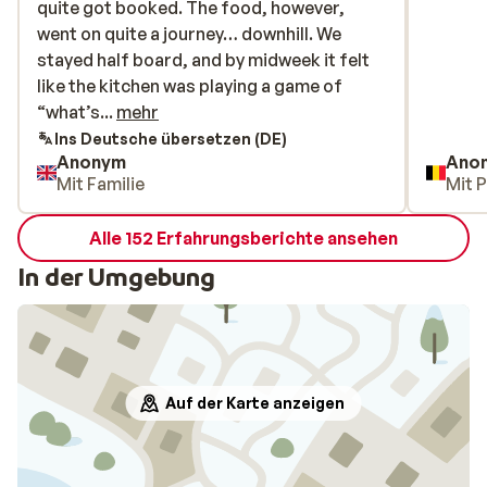
quite got booked. The food, however,
quite got booked. The food, however,
went on quite a journey… downhill. We
went on quite a journey… downhill. We
stayed half board, and by midweek it felt
stayed half board, and by midweek it felt
like the kitchen was playing a game of
like the kitchen was playing a game of
“what’s left in the cupboard?” Even the
“what’s...
mehr
Nutella vanished at breakfast, which felt
Ins Deutsche übersetzen (DE)
Anonym
Ano
like a turning point. Dinner started off
Mit Familie
Mit 
promisingly with chefs serving, but soon
turned into a culinary lucky dip with a
Alle 152 Erfahrungsberichte ansehen
slightly chaotic vibe. All in all, decent stay—
and the staff were very amenable, but the
In der Umgebung
food definitely didn’t get the memo.
Auf der Karte anzeigen