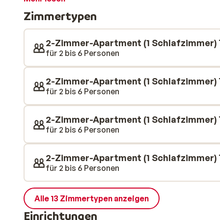
Residenz macht Ihren Skiurlaub hier noch schöner, de
Zimmertypen
sind nur 500 Meter entfernt, so dass Sie mitten im G
können Sie das schöne Schwimmbad und die Sauna in 
besuchen.
2-Zimmer-Apartment (1 Schlafzimmer) 
für 2 bis 6 Personen
2-Zimmer-Apartment (1 Schlafzimmer) 
für 2 bis 6 Personen
2-Zimmer-Apartment (1 Schlafzimmer)
für 2 bis 6 Personen
2-Zimmer-Apartment (1 Schlafzimmer) 
für 2 bis 6 Personen
Alle 13 Zimmertypen anzeigen
Einrichtungen