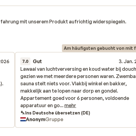
rfahrung mit unserem Produkt aufrichtig widerspiegeln.
Am häufigsten gebucht von mit f
 2026
Gut
3. Jan.
7.0
Lawaai van luchtverversing en koud water bij douc
Lawaai van luchtverversing en koud water bij douc
gezien we met meerdere personen waren. Zwemba
gezien we met meerdere personen waren. Zwemba
).
).
sauna stelt niets voor. Vlakbij winkel en bakker,
sauna stelt niets voor. Vlakbij winkel en bakker,
makkelijk aan te lopen naar dorp en gondel.
makkelijk aan te lopen naar dorp en gondel.
Appartement goed voor 6 personen, voldoende
Appartement goed voor 6 personen, voldoende
apparatuur en goede ligging vriendelijk personeel 
apparatuur en go...
mehr
behulpzaam.
Ins Deutsche übersetzen (DE)
Anonym
Gruppe