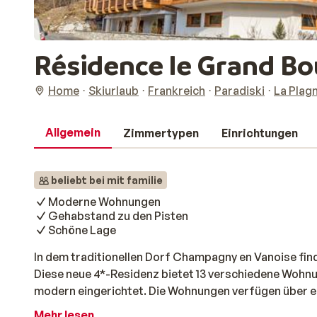
Résidence le Grand B
Home
Skiurlaub
Frankreich
Paradiski
La Plag
Allgemein
Zimmertypen
Einrichtungen
beliebt bei mit familie
Moderne Wohnungen
Gehabstand zu den Pisten
Schöne Lage
In dem traditionellen Dorf Champagny en Vanoise find
Diese neue 4*-Residenz bietet 13 verschiedene Wohnun
modern eingerichtet. Die Wohnungen verfügen über e
ein oder mehrere Schlafzimmer und einen Balkon mit h
Mehr lesen