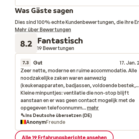
Was Gäste sagen
Dies sind 100% echte Kundenbewertungen, die ihre E
Mehr über Bewertungen
Fantastisch
8.2
19 Bewertungen
Gut
17. Jan.
7.3
Zeer nette, moderne en ruime accommodatie. Alle
Zeer nette, moderne en ruime accommodatie. Alle
noodzakelijke zaken waren aanwezig
noodzakelijke zaken waren aanwezig
(keukenapparaten, badjassen, voldoende bestek,...
(keukenapparaten, badjassen, voldoende bestek,...
Kleine minpuntjes: ventilatie die non-stop blijft
Kleine minpuntjes: ventilatie die non-stop blijft
aanstaan en er was geen contact mogelijk met de
aanstaan en er was geen contact mogelijk met de
opgegeven telefoonnummers. Vragen werden dus
opgegeven telefoonnumm...
mehr
nooit beantwoord.
Ins Deutsche übersetzen (DE)
Anonym
Freunde
Alle 19 Erfahrungsberichte ansehen