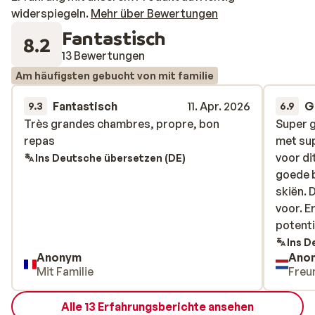
widerspiegeln.
Mehr über Bewertungen
Fantastisch
8.2
13 Bewertungen
Am häufigsten gebucht von mit familie
Fantastisch
11. Apr. 2026
G
9.3
6.9
Très grandes chambres, propre, bon
Très grandes chambres, propre, bon
Super 
Super 
repas
repas
met sup
met sup
voor di
voor di
Ins Deutsche übersetzen (DE)
goede b
goede b
skiën. D
skiën. D
voor. E
voor. E
potenti
potenti
stonden
Ins D
Anonym
Ano
terras 
Mit Familie
Freu
omgezi
tafels 
Alle 13 Erfahrungsberichte ansehen
op het 