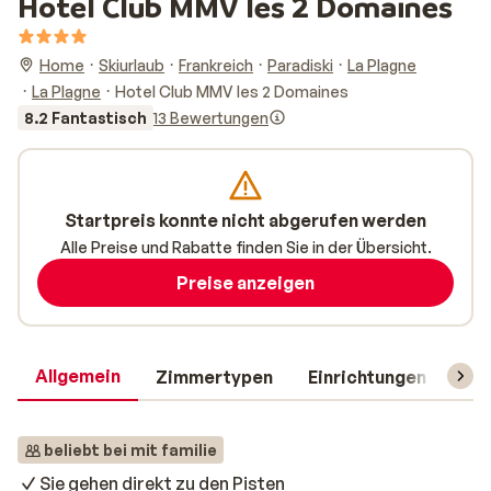
Hotel Club MMV les 2 Domaines
Home
Skiurlaub
Frankreich
Paradiski
La Plagne
La Plagne
Hotel Club MMV les 2 Domaines
8.2 Fantastisch
13 Bewertungen
Startpreis konnte nicht abgerufen werden
Alle Preise und Rabatte finden Sie in der Übersicht.
Preise anzeigen
Allgemein
Zimmertypen
Einrichtungen
Rei
beliebt bei mit familie
Sie gehen direkt zu den Pisten