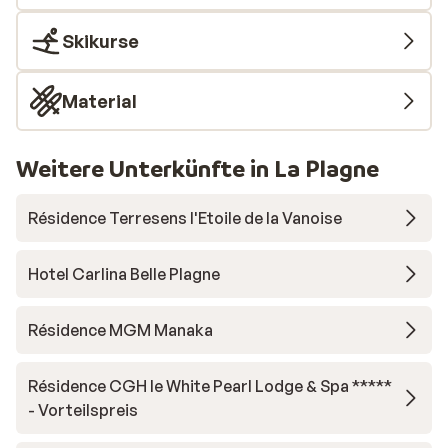
lounge,
in de g
Skikurse
kiezen 
Material
Weitere Unterkünfte in La Plagne
Résidence Terresens l'Etoile de la Vanoise
Hotel Carlina Belle Plagne
Résidence MGM Manaka
Résidence CGH le White Pearl Lodge & Spa *****
- Vorteilspreis