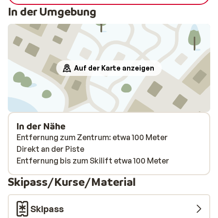
het aa
In der Umgebung
we reg
vrije t
worden
iets ui
hotel z
Auf der Karte anzeigen
maar da
aangezi
all-in 
capucci
Ook ee
In der Nähe
de kam
Entfernung zum Zentrum: etwa 100 Meter
Vriende
Direkt an der Piste
deden a
Entfernung bis zum Skilift etwa 100 Meter
bij te 
Skipass/Kurse/Material
seizoe
goed fa
tekort
Skipass