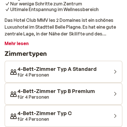
Nur wenige Schritte zum Zentrum
Ultimale Entspannung im Wellnessbereich
Das Hotel Club MMV les 2 Domaines ist ein schönes
Luxushotel im Stadtteil Belle Plagne. Es hat eine gute
zentrale Lage, in der Nähe der Skilifte und des
Zentrums. Vom Restaurant aus haben Sie einen
Mehr lesen
schönen Blick auf die Berge und die Pisten. Wenn das
Zimmertypen
Wetter es zulässt, können Sie die Wintersonne auch auf
der Terrasse mit einem Getränk in der Hand genießen.
Die Zimmer sind modern und stilvoll eingerichtet. Nach
4-Bett-Zimmer Typ A Standard
einem Skitag wird es Ihnen im MMV les 2 Domaines nicht
für 4 Personen
langweilig. Den ganzen Tag über werden lustige
Aktivitäten für Jung und Alt organisiert. Während sich
4-Bett-Zimmer Typ B Premium
die Kinder mit dem Unterhaltungsprogramm
für 4 Personen
vergnügen, können Sie sich im weitläufigen
Wellnessbereich mit beheiztem Schwimmbad und
4-Bett-Zimmer Typ C
Panoramablick entspannen.
für 4 Personen