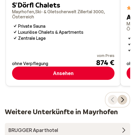
S'Dörfl Chalets
Mayrhofen
Ski- & Gletscherwelt Zillertal 3000
Ap
Österreich
May
Private Sauna
Öst
Luxuriöse Chalets & Apartments
M
Zentrale Lage
O
H
vom Preis
874 €
ohne Verpflegung
ohn
Ansehen
Weitere Unterkünfte in Mayrhofen
BRUGGER Aparthotel