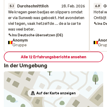
Durchschnittlich
28. Feb. 2026
G
5.1
6.9
We kregen geen badjas en slippers omdat
We kregen geen badjas en slippers omdat
Hotel w
Hotel w
er via Sunweb was geboekt. Het avondeten
er via Sunweb was geboekt. Het avondeten
Ontbijt
Ontbijt
viel tegen, vaak hetzelfde … de a la carte
viel tegen, vaak hetzelfde … de a la carte
Ins D
was veel beter.
was veel beter.
Ins Deutsche übersetzen (DE)
Anonym
Ano
Gruppe
Gru
Alle 12 Erfahrungsberichte ansehen
In der Umgebung
Auf der Karte anzeigen