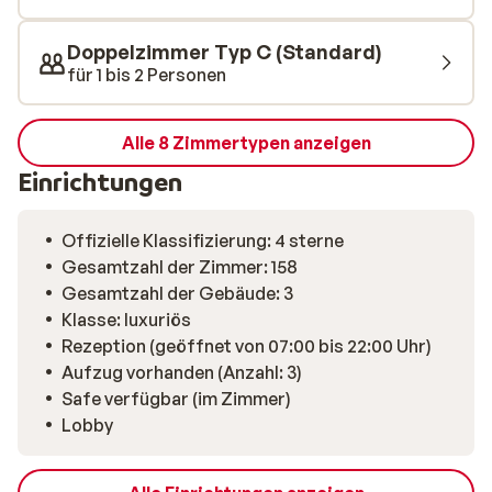
und Pizzasorten genießen. Und schließlich gibt es noch
den großen Wellnessbereich mit einer Fläche von 2800
Doppelzimmer Typ C (Standard)
m², wo Sie am Nachmittag in der Saunalandschaft und
für 1 bis 2 Personen
im Whirlpool neue Energie tanken und Ihre müden
Muskeln mit einer Massagedusche und den
Wärmebänken verwöhnen können. Das schöne
Alle 8 Zimmertypen anzeigen
Hallenbad ist ganztägig geöffnet, so dass Sie und Ihre
Einrichtungen
Kinder auch an einem Tag ohne Schnee und Action auf
den Pisten gut unterhalten werden.
Offizielle Klassifizierung: 4 sterne
Gesamtzahl der Zimmer: 158
Gesamtzahl der Gebäude: 3
Klasse: luxuriös
Rezeption (geöffnet von 07:00 bis 22:00 Uhr)
Aufzug vorhanden (Anzahl: 3)
Safe verfügbar (im Zimmer)
Lobby