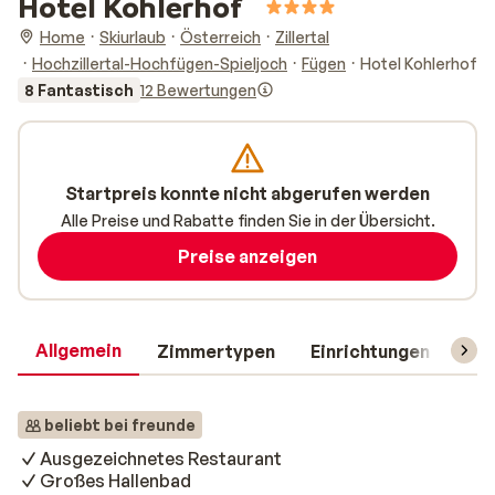
Hotel Kohlerhof
Home
Skiurlaub
Österreich
Zillertal
Hochzillertal-Hochfügen-Spieljoch
Fügen
Hotel Kohlerhof
8 Fantastisch
12 Bewertungen
Startpreis konnte nicht abgerufen werden
Alle Preise und Rabatte finden Sie in der Übersicht.
Preise anzeigen
Allgemein
Zimmertypen
Einrichtungen
Rei
beliebt bei freunde
Ausgezeichnetes Restaurant
Großes Hallenbad