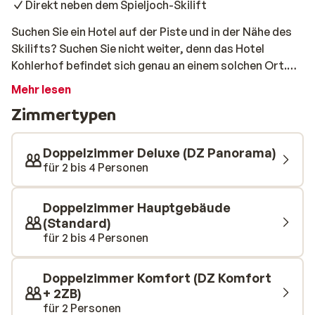
Direkt neben dem Spieljoch-Skilift
Suchen Sie ein Hotel auf der Piste und in der Nähe des
Skilifts? Suchen Sie nicht weiter, denn das Hotel
Kohlerhof befindet sich genau an einem solchen Ort.
Die Spieljoch-Gondel fährt direkt neben dem Hotel ab
Mehr lesen
und vor der Tür befindet sich ein Übungsplatz, auf dem
Zimmertypen
Kinder ihre ersten Meter auf den Latten machen
können. Ihr Zimmer befindet sich in einem der beiden
Gebäude, die durch einen unterirdischen Gang
Doppelzimmer Deluxe (DZ Panorama)
verbunden sind. Sie müssen also nicht durch den
für 2 bis 4 Personen
Schnee laufen, um alle Einrichtungen zu genießen.
Neben der guten Lage ist auch die Küche des Hotels
Doppelzimmer Hauptgebäude
bekannt. Beginnen Sie Ihren Tag mit einem guten
(Standard)
Frühstück am Morgen und lassen Sie sich dann von der
für 2 bis 4 Personen
gesunden Zillertaler Natur Appetit auf ein
ausgezeichnetes Abendessen für den Rest des Tages
Doppelzimmer Komfort (DZ Komfort
machen. Möchten Sie à la carte essen? Im Pizz Pub, der
+ 2ZB)
Pizzeria des Hotels, können Sie die leckersten Pasta-
für 2 Personen