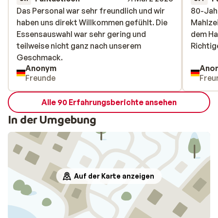
Das Personal war sehr freundlich und wir
Das Personal war sehr freundlich und wir
80-Jahr
80-Jahr
haben uns direkt Willkommen gefühlt. Die
haben uns direkt Willkommen gefühlt. Die
Mahlzei
Mahlzei
Essensauswahl war sehr gering und
Essensauswahl war sehr gering und
dem Ha
dem Ha
teilweise nicht ganz nach unserem
teilweise nicht ganz nach unserem
Richtig
Richtig
Geschmack.
Geschmack.
Anonym
Ano
Freunde
Freu
Alle 90 Erfahrungsberichte ansehen
In der Umgebung
Auf der Karte anzeigen