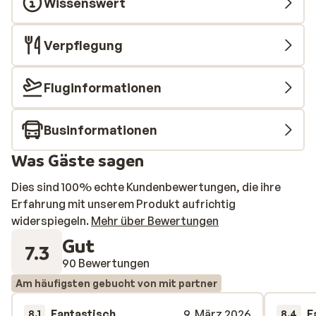
Wissenswert
Verpflegung
Fluginformationen
Businformationen
Was Gäste sagen
Dies sind 100% echte Kundenbewertungen, die ihre
Erfahrung mit unserem Produkt aufrichtig
widerspiegeln.
Mehr über Bewertungen
Gut
7.3
90 Bewertungen
Am häufigsten gebucht von mit partner
Fantastisch
9. März 2026
F
8.1
8.4