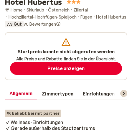
Hotel Hubertus
Home
Skiurlaub
Österreich
Zillertal
Hochzillertal-Hochfügen-Spieljoch
Fügen
Hotel Hubertus
7.3 Gut
90 Bewertungen
Startpreis konnte nicht abgerufen werden
Alle Preise und Rabatte finden Sie in der Übersicht.
Preise anzeigen
Allgemein
Zimmertypen
Einrichtungen
Rei
beliebt bei mit partner
Wellness-Einrichtungen
Gerade außerhalb des Stadtzentrums