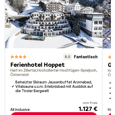
Fantastisch
8.5
Ferienhotel Hoppet
Ga
Hart im Zillertal
Hochzillertal-Hochfügen-Spieljoch
Hart
Österreich
Öst
Beheizter Skiraum Jausenbuffet Aromabad,
F
Vitalsauna u.v.m. Erlebnisbad mit Ausblick auf
S
die Tiroler Bergwelt
S
S
vom Preis
1.127 €
All inclusive
Hal