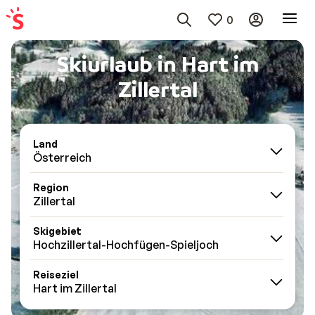
0
Skiurlaub in Hart im
Zillertal
Land
Österreich
Region
Zillertal
Skigebiet
Hochzillertal-Hochfügen-Spieljoch
Reiseziel
Hart im Zillertal