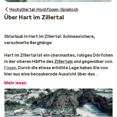
Hochzillertal-Hochfügen-Spieljoch
Über Hart im Zillertal
Skiurlaub in Hart im Zillertal: Schneesichere,
verschneite Berghänge
Hart im Zillertal ist ein charmantes, ruhiges Dörfchen
in der oberen Hälfte des
Zillertals
und gegenüber von
Fügen.
Durch die etwas erhöhte Lage haben Sie von
hier aus eine bezaubernde Aussicht über das
restliche
Zillertal
und die verschneiten Berghänge.
Mehr lesen
Das Skigebiet ist Dank der guten Höhenlage
zwischen November und April recht schneesicher.
Skiurlaub in Hart im Zillertal: Beliebt bei Familien
In Hart im Ziller befinden sich einige schöne Chalets,