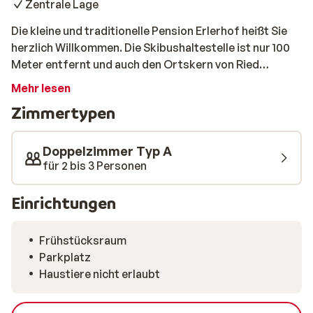
Zentrale Lage
Die kleine und traditionelle Pension Erlerhof heißt Sie
herzlich Willkommen. Die Skibushaltestelle ist nur 100
Meter entfernt und auch den Ortskern von Ried
erreichen Sie ganz unkompliziert zu Fuß. Den Tag
Mehr lesen
können Sie im gemütlichen Frühstückraum beginnen.
Zimmertypen
Nach einem erlebnisreichen Tag auf der Piste können
Sie in Ried in eines der guten Restaurants einkehren und
dort den Abend gemütlich ausklingen lassen.
Doppelzimmer Typ A
für 2 bis 3 Personen
Einrichtungen
Frühstücksraum
Parkplatz
Haustiere nicht erlaubt