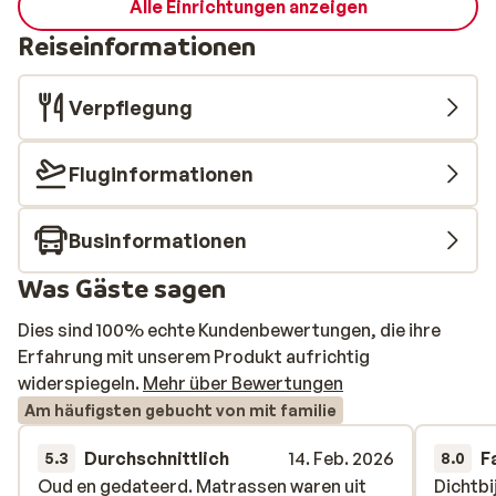
Alle Einrichtungen anzeigen
Reiseinformationen
Verpflegung
Fluginformationen
Businformationen
Was Gäste sagen
Dies sind 100% echte Kundenbewertungen, die ihre
Erfahrung mit unserem Produkt aufrichtig
widerspiegeln.
Mehr über Bewertungen
Am häufigsten gebucht von mit familie
Durchschnittlich
14. Feb. 2026
F
5.3
8.0
Oud en gedateerd. Matrassen waren uit
Oud en gedateerd. Matrassen waren uit
Dichtbi
Dichtbi