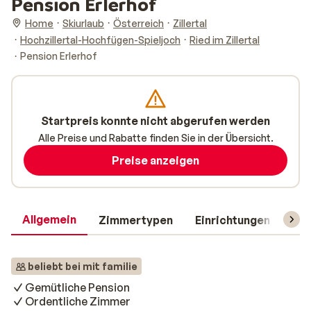
Pension Erlerhof
Home
Skiurlaub
Österreich
Zillertal
Hochzillertal-Hochfügen-Spieljoch
Ried im Zillertal
Pension Erlerhof
Startpreis konnte nicht abgerufen werden
Alle Preise und Rabatte finden Sie in der Übersicht.
Preise anzeigen
Allgemein
Zimmertypen
Einrichtungen
Rei
beliebt bei mit familie
Gemütliche Pension
Ordentliche Zimmer