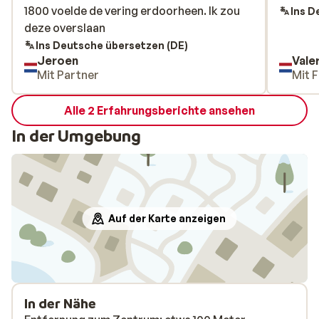
1800 voelde de vering erdoorheen. Ik zou
1800 voelde de vering erdoorheen. Ik zou
Ins D
deze overslaan
deze overslaan
Ins Deutsche übersetzen (DE)
Jeroen
Vale
Mit Partner
Mit F
Alle 2 Erfahrungsberichte ansehen
In der Umgebung
Auf der Karte anzeigen
In der Nähe