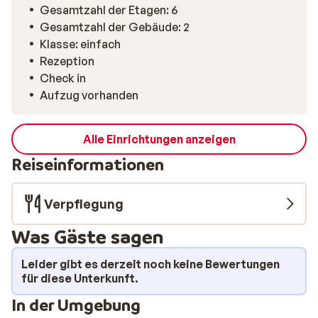
gute Gespräche über die Erlebnisse des Skitages. Die
Gesamtzahl der Etagen: 6
Lage ist ein echtes Highlight: Ski-in/Ski-out, direkt an
Gesamtzahl der Gebäude: 2
der Piste und mitten im Zentrum von Marilleva 1400.
Klasse: einfach
Alles, was Sie benötigen, befindet sich in unmittelbarer
Rezeption
Nähe, während Sie gleichzeitig das große Skigebiet im
Check in
Val di Sole voll auskosten können. Hier sind die
Aufzug vorhanden
perfekten Voraussetzungen für einen sorgenfreien
Skiurlaub vom ersten Schwung bis zum letzten Blick auf
die Berge gegeben.
Alle Einrichtungen anzeigen
Reiseinformationen
Verpflegung
Was Gäste sagen
Leider gibt es derzeit noch keine Bewertungen
für diese Unterkunft.
In der Umgebung