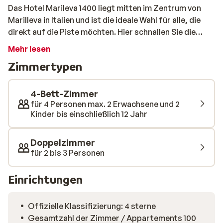
Das Hotel Marileva 1400 liegt mitten im Zentrum von
Marilleva in Italien und ist die ideale Wahl für alle, die
direkt auf die Piste möchten. Hier schnallen Sie die
Skier sprichwörtlich direkt vor der Tür an und gleiten
Mehr lesen
unmittelbar ins Skigebiet. Das Hotel überzeugt mit
Zimmertypen
einer komfortablen und unkomplizierten Atmosphäre,
die perfekt zu einem aktiven Skiurlaub passt. Im
Innenbereich erwartet Sie eine warme und praktische
4-Bett-Zimmer
Einrichtung, in der Sie nach einem Tag im Schnee
für 4 Personen max. 2 Erwachsene und 2
Kinder bis einschließlich 12 Jahr
wunderbar entspannen können. Von vielen Bereichen
genießen Sie den Blick auf die verschneiten Berge,
während im Inneren Ruhe und Erholung im Vordergrund
Doppelzimmer
stehen. Nach dem Skifahren können Sie im Innenpool
für 2 bis 3 Personen
entspannen, wo die Kälte schnell von Ihnen abfällt.
Morgens erwartet Sie ein stärkendes Frühstück, und
Einrichtungen
abends können Sie sich auf das Abendessen freuen, da
der Aufenthalt mit Halbpension angeboten wird. Die
Offizielle Klassifizierung: 4 sterne
Bar ist ein gemütlicher Treffpunkt für einen Drink und
Gesamtzahl der Zimmer / Appartements 100