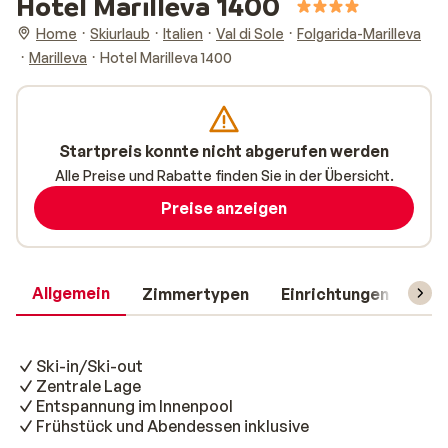
Hotel Marilleva 1400
Home
Skiurlaub
Italien
Val di Sole
Folgarida-Marilleva
Marilleva
Hotel Marilleva 1400
Startpreis konnte nicht abgerufen werden
Alle Preise und Rabatte finden Sie in der Übersicht.
Preise anzeigen
Allgemein
Zimmertypen
Einrichtungen
Rei
Ski-in/Ski-out
Zentrale Lage
Entspannung im Innenpool
Frühstück und Abendessen inklusive