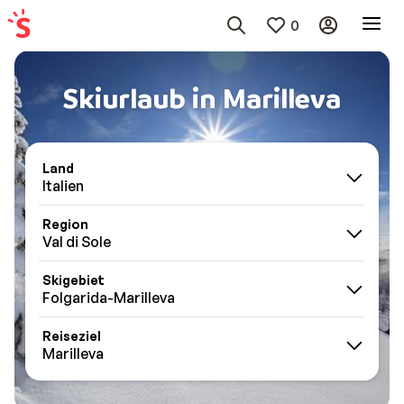
0
Skiurlaub in Marilleva
Land
Italien
Region
Val di Sole
Skigebiet
Folgarida-Marilleva
Reiseziel
Marilleva