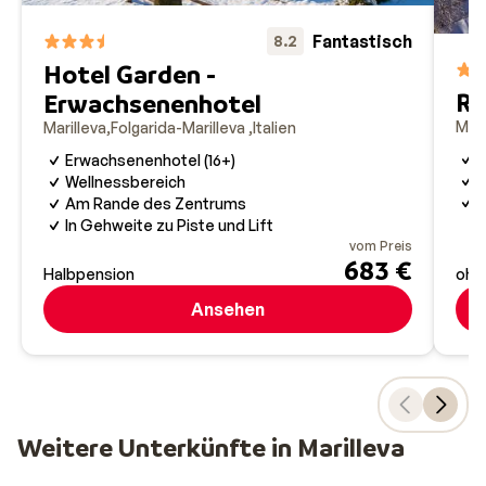
Fantastisch
8.2
Hotel Garden -
Re
Erwachsenenhotel
Mari
Marilleva
Folgarida-Marilleva
Italien
N
Erwachsenenhotel (16+)
W
Wellnessbereich
R
Am Rande des Zentrums
In Gehweite zu Piste und Lift
vom Preis
683 €
Halbpension
ohn
Ansehen
Weitere Unterkünfte in Marilleva