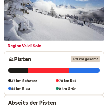
Region Val di Sole
Pisten
173 km gesamt
37 km Schwarz
78 km Rot
58 km Blau
0 km Grün
Abseits der Pisten