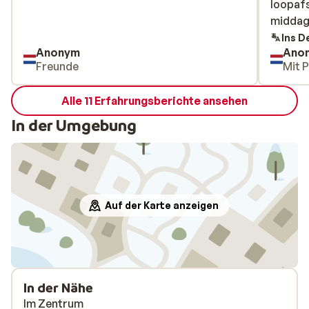
loopafs
loopafs
middag 
middag 
te bren
Ins D
Anonym
Ano
zowel d
Freunde
Mit 
uur teg
je hier 
Alle 11 Erfahrungsberichte ansehen
vaste t
reserv
In der Umgebung
parkee
gezet z
over d
Auf der Karte anzeigen
In der Nähe
Im Zentrum