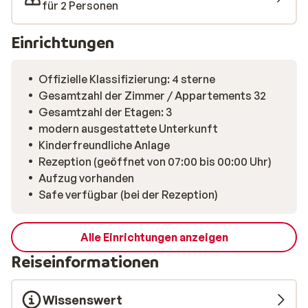
jeden Abend ein 4-Gänge Menü serviert. Die Chefköche
für 2 Personen
werden Sie jeden Tag überraschen. Sie zaubenr die
besten traditionellen Gerichte mit einem modernen
Einrichtungen
Twist und leckere (leichte) Desserts für Sie zu.
Offizielle Klassifizierung: 4 sterne
Gesamtzahl der Zimmer / Appartements 32
Gesamtzahl der Etagen: 3
modern ausgestattete Unterkunft
Kinderfreundliche Anlage
Rezeption (geöffnet von 07:00 bis 00:00 Uhr)
Aufzug vorhanden
Safe verfügbar (bei der Rezeption)
Alle Einrichtungen anzeigen
Reiseinformationen
Wissenswert