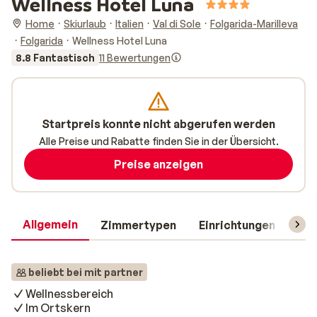
Wellness Hotel Luna
Home
Skiurlaub
Italien
Val di Sole
Folgarida-Marilleva
Folgarida
Wellness Hotel Luna
8.8 Fantastisch
11 Bewertungen
Startpreis konnte nicht abgerufen werden
Alle Preise und Rabatte finden Sie in der Übersicht.
Preise anzeigen
Allgemein
Zimmertypen
Einrichtungen
Rei
beliebt bei mit partner
Wellnessbereich
Im Ortskern