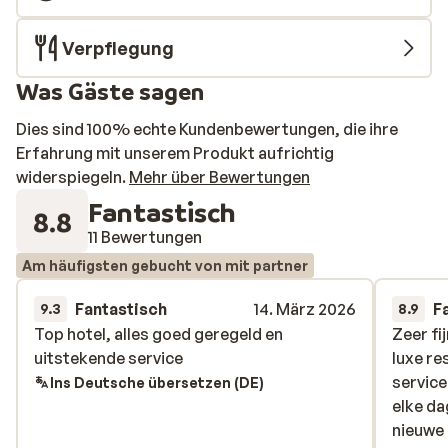
Verpflegung
Was Gäste sagen
Dies sind 100% echte Kundenbewertungen, die ihre
Erfahrung mit unserem Produkt aufrichtig
widerspiegeln.
Mehr über Bewertungen
Fantastisch
8.8
11 Bewertungen
Am häufigsten gebucht von mit partner
Fantastisch
14. März 2026
F
9.3
8.9
Top hotel, alles goed geregeld en
Top hotel, alles goed geregeld en
Zeer fij
Zeer fij
uitstekende service
uitstekende service
luxe re
luxe re
servic
servic
Ins Deutsche übersetzen (DE)
elke d
elke d
nieuwe 
nieuwe 