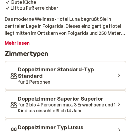
Gute Küche
Lift zu Fuß erreichbar
Das moderne Wellness-Hotel Luna begrüßt Sie in
zentraler Lage in Folgarida. Dieses einzigartige Hotel
liegt mitten im Ortskern von Folgarida und 250 Meter
vom Skilift entfernt. Die Zimmer sind alle geräumig,
Mehr lesen
modern und hell eingerichtet und verfügen über eine
Zimmertypen
Minibar, TV und ein schönes Badezimmer. Außerdem
verfügen alle Zimmer über einen Balkon mit
wunderbarer Aussicht über die Umgebung von
Doppelzimmer Standard-Typ
Trentino. Mittags, nach einem schönen Tag auf der
Standard
für 2 Personen
Piste, können Sie in der trendigen Lobby-Bar von Hotel
Luna ein wohlverdientes Getränk genießen. Im
Wellnessbereich können Sie sich wunderbar ausruhen.
Doppelzimmer Superior Superior
Schwimmen Sie ein paar entspannende Bahnen im
für 2 bis 4 Personen max. 3 Erwachsene und 1
schönen, beheizten Hallenbad und relaxen Sie im
Kind bis einschließlich 14 Jahr
Whirlpool. Außerdem können Sie verschiedene
Massagen buchen. In dem stilvollen Restaurant wird
Doppelzimmer Typ Luxus