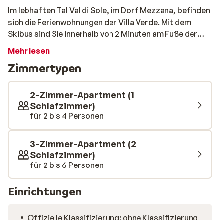
Im lebhaften Tal Val di Sole, im Dorf Mezzana, befinden
sich die Ferienwohnungen der Villa Verde. Mit dem
Skibus sind Sie innerhalb von 2 Minuten am Fuße der
Pisten. Der Eigentümer, ebenfalls vom Hotel Salvadori,
Mehr lesen
hat die Wohnungen schön eingerichtet und mit jeglichen
Zimmertypen
Komfort ausgestattet. Im nur wenige Meter entfernten
Hotel kann man abends essen oder das Spa nutzen
(Aufpreis). In der Nähe finden Sie einige Geschäfte und
2-Zimmer-Apartment (1
einen Supermarkt. Villa Verde ist ideal für einen
Schlafzimmer)
für 2 bis 4 Personen
unvergesslichen Skiurlaub in den Bergen.
3-Zimmer-Apartment (2
Schlafzimmer)
für 2 bis 6 Personen
Einrichtungen
Offizielle Klassifizierung: ohne Klassifizierung