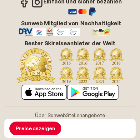
Einfach und sicher bezahlen
Sunweb Mitglied von
Nachhaltigkeit
Bester Skireiseanbieter der Welt
Über Sunweb
Stellenangebote
Allgemeine Geschäftsbedingungen (AGB)
Cookie-Richtlinie
Barrierefreiheitserklarung
Disclaimer
Preise anzeigen
Sitemap