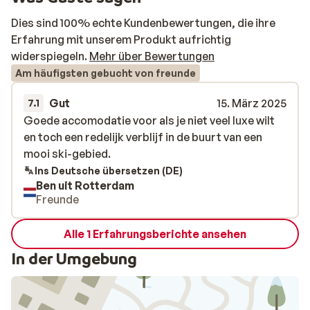
Dies sind 100% echte Kundenbewertungen, die ihre
Erfahrung mit unserem Produkt aufrichtig
widerspiegeln.
Mehr über Bewertungen
Am häufigsten gebucht von freunde
Gut
15. März 2025
7.1
Goede accomodatie voor als je niet veel luxe wilt
Goede accomodatie voor als je niet veel luxe wilt
en toch een redelijk verblijf in de buurt van een
en toch een redelijk verblijf in de buurt van een
mooi ski-gebied.
mooi ski-gebied.
Ins Deutsche übersetzen (DE)
Ben uit Rotterdam
Freunde
Alle 1 Erfahrungsberichte ansehen
In der Umgebung