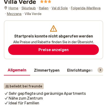
Villa Verde
Home
Skiurlaub
Italien
Val di Sole
Folgarida-Marilleva
Mezzana
Villa Verde
Startpreis konnte nicht abgerufen werden
Alle Preise und Rabatte finden Sie in der Übersicht.
Preise anzeigen
Allgemein
Zimmertypen
Einrichtungen
Rei
beliebt bei freunde
Sehr gepflegte und geräumige Apartments
Nähe zum Zentrum
Ideal für Familien