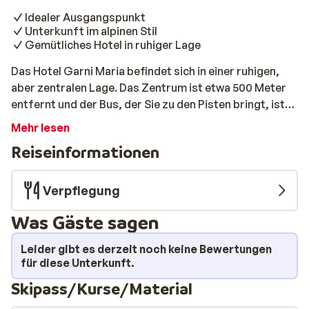
Idealer Ausgangspunkt
Unterkunft im alpinen Stil
Gemütliches Hotel in ruhiger Lage
Das Hotel Garni Maria befindet sich in einer ruhigen,
aber zentralen Lage. Das Zentrum ist etwa 500 Meter
entfernt und der Bus, der Sie zu den Pisten bringt, ist
nur einen Katzensprung entfernt. Das im alpinen Stil
Mehr lesen
eingerichtete Hotel gibt Ihnen das Gefühl, der Hektik
Reiseinformationen
des Alltags zu entfliehen und ganz in den Charme der
Berge einzutauchen. Lassen Sie die Müdigkeit des
Tages hinter sich und genießen Sie die ruhige und
Verpflegung
entspannende Atmosphäre.
Was Gäste sagen
Leider gibt es derzeit noch keine Bewertungen
für diese Unterkunft.
Skipass/Kurse/Material