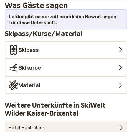
Was Gäste sagen
der Gondel. Im Wellnessbereich mit mehreren Saunen
und einem türkischen Dampfbad können Sie sich nach
Leider gibt es derzeit noch keine Bewertungen
einem Tag auf den Skiern vollkommen entspannen.
für diese Unterkunft.
Oder Sie nehmen ein Bad im Pool auf dem Dach mit Blick
Skipass/Kurse/Material
auf die schneebedeckten Berggipfel.
Skipass
Skikurse
Material
Weitere Unterkünfte in SkiWelt
Wilder Kaiser-Brixental
Hotel Hochfilzer