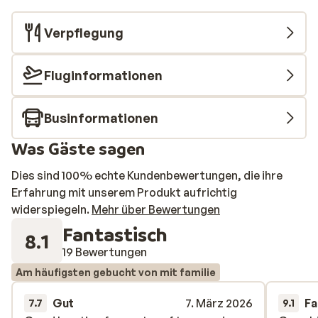
Verpflegung
Fluginformationen
Businformationen
Was Gäste sagen
Dies sind 100% echte Kundenbewertungen, die ihre
Erfahrung mit unserem Produkt aufrichtig
widerspiegeln.
Mehr über Bewertungen
Fantastisch
8.1
19 Bewertungen
Am häufigsten gebucht von mit familie
Gut
7. März 2026
Fa
7.7
9.1