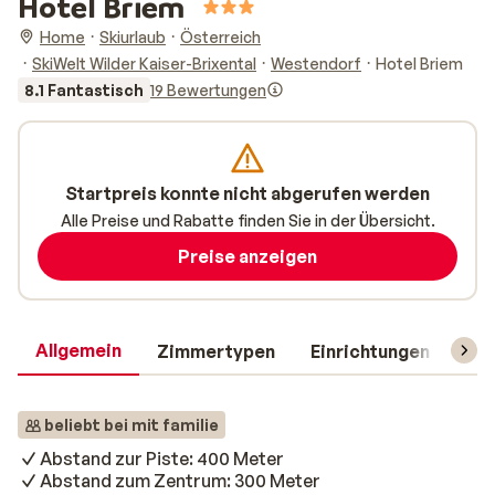
Hotel Briem
Home
Skiurlaub
Österreich
SkiWelt Wilder Kaiser-Brixental
Westendorf
Hotel Briem
8.1 Fantastisch
19 Bewertungen
Startpreis konnte nicht abgerufen werden
Alle Preise und Rabatte finden Sie in der Übersicht.
Preise anzeigen
Allgemein
Zimmertypen
Einrichtungen
Rei
beliebt bei mit familie
Abstand zur Piste: 400 Meter
Abstand zum Zentrum: 300 Meter