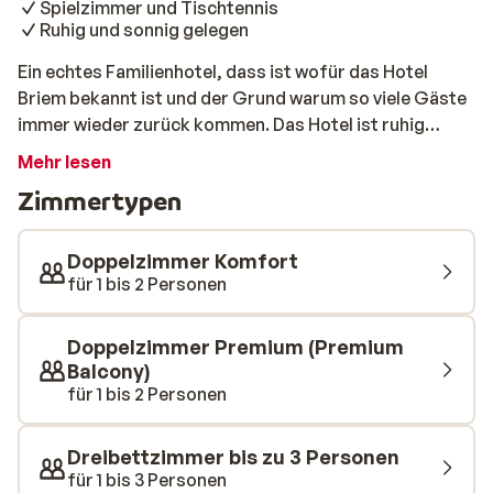
Spielzimmer und Tischtennis
Ruhig und sonnig gelegen
Ein echtes Familienhotel, dass ist wofür das Hotel
Briem bekannt ist und der Grund warum so viele Gäste
immer wieder zurück kommen. Das Hotel ist ruhig
gelegen, aber trotzdem nah an der Piste und das
Mehr lesen
Zentrum von Westdorf befindet sich nur 300 Meter
Zimmertypen
entfernt. Die Familie sorgt dafür dass Sie hier einen
unvergesslichen Wintersporturlaub haben. Außerdem
bietet dieses Hotel Ihnen ein Wellnessbereich mit
Doppelzimmer Komfort
unteranderem einer Sauna, Dampfbad und Solarium.
für 1 bis 2 Personen
Doppelzimmer Premium (Premium
Balcony)
für 1 bis 2 Personen
Dreibettzimmer bis zu 3 Personen
für 1 bis 3 Personen