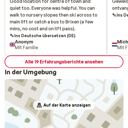
Good location for centre of town and
Good location for centre of town and
Geweldi
Geweldi
quiet too. Everyone was helpful. You can
quiet too. Everyone was helpful. You can
ontvang
ontvang
walk to nursery slopes then ski across to
walk to nursery slopes then ski across to
Ins D
main lift or catch a bus to Brixen (a few
main lift or catch a bus to Brixen (a few
mins, no cost and on lift pass).
mins, no cost and on lift pass).
Ins Deutsche übersetzen (DE)
Anonym
Mich
Mit Familie
Mit F
Alle 19 Erfahrungsberichte ansehen
In der Umgebung
Auf der Karte anzeigen