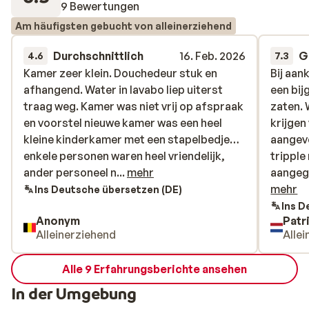
9 Bewertungen
Am häufigsten gebucht von alleinerziehend
Durchschnittlich
16. Feb. 2026
G
4.6
7.3
Kamer zeer klein. Douchedeur stuk en
Kamer zeer klein. Douchedeur stuk en
Bij aan
Bij aan
afhangend. Water in lavabo liep uiterst
afhangend. Water in lavabo liep uiterst
een bi
een bi
traag weg. Kamer was niet vrij op afspraak
traag weg. Kamer was niet vrij op afspraak
zaten.
zaten.
en voorstel nieuwe kamer was een heel
en voorstel nieuwe kamer was een heel
krijgen
krijgen
kleine kinderkamer met een stapelbedje…
kleine kinderkamer met een stapelbedje…
aangeve
aangeve
enkele personen waren heel vriendelijk,
enkele personen waren heel vriendelijk,
trippl
trippl
ander personeel niet!
ander personeel n...
mehr
aangege
aangege
gemaak
mehr
Ins Deutsche übersetzen (DE)
zaken. 
Ins D
Anonym
Pat
een 4 s
Alleinerziehend
Alle
niet me
goed. D
Alle 9 Erfahrungsberichte ansehen
In der Umgebung