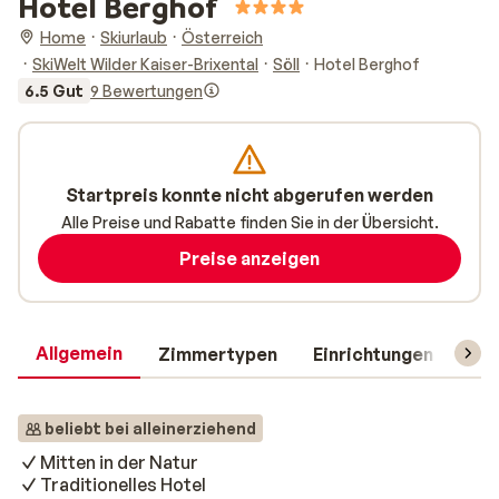
Hotel Berghof
Home
Skiurlaub
Österreich
SkiWelt Wilder Kaiser-Brixental
Söll
Hotel Berghof
6.5 Gut
9 Bewertungen
Startpreis konnte nicht abgerufen werden
Alle Preise und Rabatte finden Sie in der Übersicht.
Preise anzeigen
Allgemein
Zimmertypen
Einrichtungen
Rei
beliebt bei alleinerziehend
Mitten in der Natur
Traditionelles Hotel