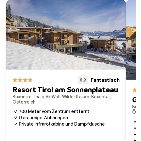
Fantastisch
8.9
Resort Tirol am Sonnenplateau
Brixen im Thale
SkiWelt Wilder Kaiser-Brixental
Ga
Österreich
Brix
700 Meter vom Zentrum entfernt
Öst
Geräumige Wohnungen
I
Private Infrarotkabine und Dampfdusche
3
G
H