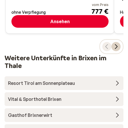
vom Preis
777 €
ohne Verpflegung
Hal
Ansehen
Weitere Unterkünfte in Brixen im
Thale
Resort Tirol am Sonnenplateau
Vital & Sporthotel Brixen
Gasthof Brixnerwirt