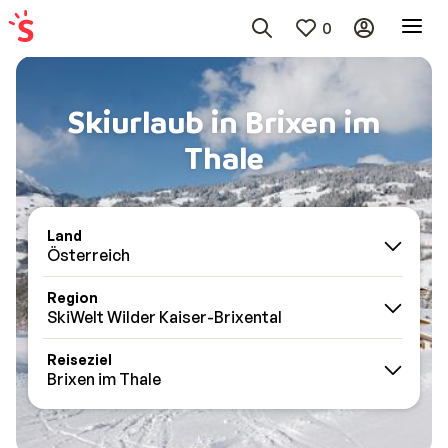
0
Skiurlaub in Brixen im
Thale
Land
Österreich
Region
SkiWelt Wilder Kaiser-Brixental
Reiseziel
Brixen im Thale