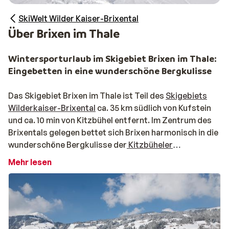
SkiWelt Wilder Kaiser-Brixental
Über Brixen im Thale
Wintersporturlaub im Skigebiet Brixen im Thale:
Eingebetten in eine wunderschöne Bergkulisse
Das Skigebiet Brixen im Thale ist Teil des
Skigebiets
Wilderkaiser-Brixental
ca. 35 km südlich von Kufstein
und ca. 10 min von Kitzbühel entfernt. Im Zentrum des
Brixentals gelegen bettet sich Brixen harmonisch in die
wunderschöne Bergkulisse der
Kitzbüheler
Alpen.
Bereits die Kelten und später die Römer wussten
Mehr lesen
das bevorzugte Klima zu schätzen und im 19.
Jahrhundert war Brixen schon als kleiner Kurort
bekannt, der sogar von Marie-Louise von Habsburg,
Kaiser Napoleons zweiter Frau, aufgesucht wurde. Mit
ein Grund für den rasanten Aufstieg des Ortes in den