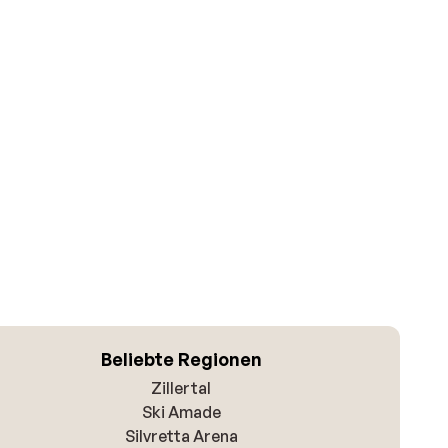
Beliebte Regionen
Zillertal
Ski Amade
Silvretta Arena