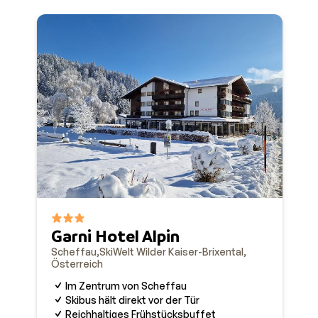
perfekt für Familien mit Kindern, die schon alleine r
Scheffau finden Sie auf unserer Website.
Garni Hotel Alpin
Scheffau
SkiWelt Wilder Kaiser-Brixental
Österreich
Im Zentrum von Scheffau
Skibus hält direkt vor der Tür
Reichhaltiges Frühstücksbuffet