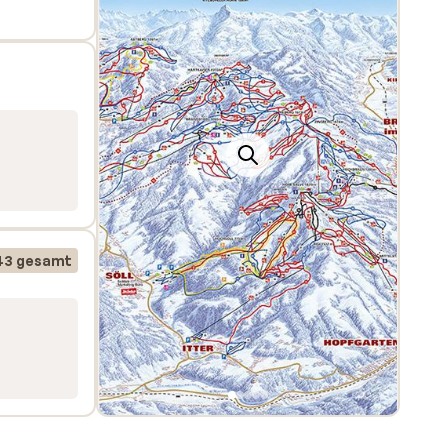
ng und
n
lder
m
t
43 gesamt
die
mit
folgt
nd