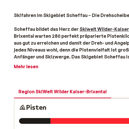
Skifahren im Skigebiet Scheffau – Die Drehscheibe
Scheffau bildet das Herz der
Skiwelt Wilder-Kaiser
Brixental warten 280 perfekt präparierte Pistenkil
aus gut zu erreichen und damit der Dreh- und Angel
jedes Niveaus wohl, denn die Pistenvielfalt ist gro
Anfänger und Skizwerge. Das Skigebiet Scheffau is
Talabfahrten bereiten Groß und Klein viel Ski verg
Mehr lesen
Kindersicherungen abgesichert, die das Herausrutsc
befindet sich das Kinderland mit Zauberteppich & 
Gondelbahn Talstation werden die Kleinen mit Spie
fühlen sich auf den Hängen rundum den Brandstadl w
Region SkiWelt Wilder Kaiser-Brixental
Talabfahrt, die gerade am Vormittag ein wahrer Gen
Aualm-Piste garantiert Pulverschnee und ist nicht 
Pisten
Freeridern wird das Herz bei der Moderer Route höh
bei ausreichender Schneelage freigegeben. Ein wei
Skigebiet Scheffau ist die BMW-Skimovie-Strecke 