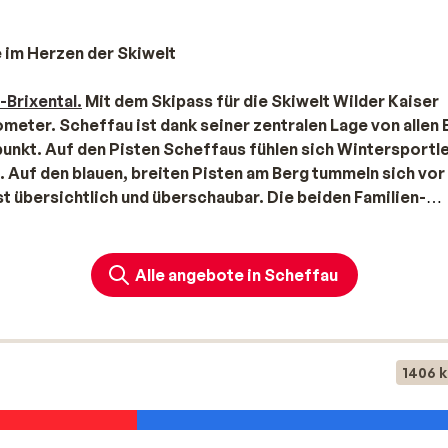
 im Herzen der Skiwelt
-Brixental.
Mit dem Skipass für die Skiwelt Wilder Kaiser
ometer. Scheffau ist dank seiner zentralen Lage von allen
punkt. Auf den Pisten Scheffaus fühlen sich Wintersportl
ß. Auf den blauen, breiten Pisten am Berg tummeln sich vor
t übersichtlich und überschaubar. Die beiden Familien-
nügen. Die Aualm- und die Osthangbah sind mit speziellen
hen der Kleinen während der Liftfahrt verhindern. Im Tal
Förderband der Skischule Salvenmoser: ganz in der Nähe d
Alle angebote in Scheffau
l und Spaß langsam an das Skifahren herangeführt. Anfän
ohl. Auf den anspruchsvollen Skifahrer wartet eine
uss ist. Dann herrscht hier noch weniger „Verkehr“. Die
ohne Grund eine der beliebtesten Abfahrten in der Skiwelt
1406 
er schlagen. Die geniale, nicht präparierte Skiroute wird
teres Highlight während eines Wintersporturlaubs im
an der Südhang-Piste. Jeden Tag aufs Neue wird hier ein