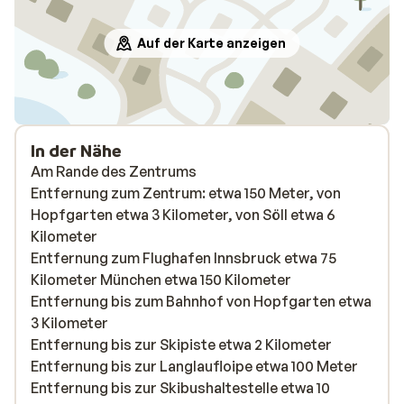
tijd bij
Mooi ui
Auf der Karte anzeigen
de deur
Itter. 
Scheff
konden 
de gond
In der Nähe
Am Rande des Zentrums
Entfernung zum Zentrum: etwa 150 Meter, von
Hopfgarten etwa 3 Kilometer, von Söll etwa 6
Kilometer
Entfernung zum Flughafen Innsbruck etwa 75
Kilometer München etwa 150 Kilometer
Entfernung bis zum Bahnhof von Hopfgarten etwa
3 Kilometer
Entfernung bis zur Skipiste etwa 2 Kilometer
Entfernung bis zur Langlaufloipe etwa 100 Meter
Entfernung bis zur Skibushaltestelle etwa 10