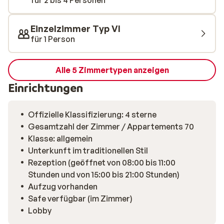
für 2 bis 4 Personen
ein Bier oder eine heiße Schokolade genießen! Abends
werden in dem traditionell eingerichteten Restaurant
Einzelzimmer Typ VI
köstliche Gerichte serviert.
für 1 Person
Alle 5 Zimmertypen anzeigen
Einrichtungen
Offizielle Klassifizierung: 4 sterne
Gesamtzahl der Zimmer / Appartements 70
Klasse: allgemein
Unterkunft im traditionellen Stil
Rezeption (geöffnet von 08:00 bis 11:00
Stunden und von 15:00 bis 21:00 Stunden)
Aufzug vorhanden
Safe verfügbar (im Zimmer)
Lobby