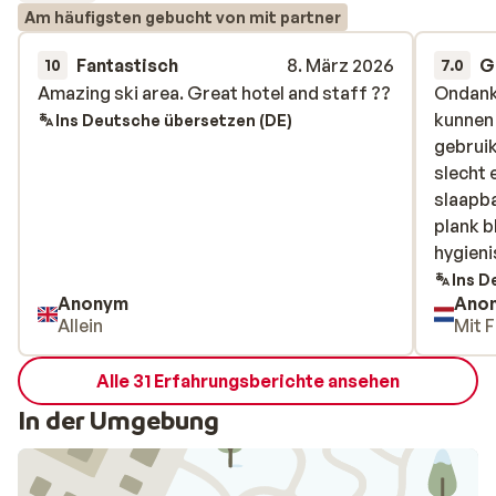
Am häufigsten gebucht von mit partner
Fantastisch
8. März 2026
G
10
7.0
Amazing ski area. Great hotel and staff ??
Amazing ski area. Great hotel and staff ??
Ondanks
Ondanks
kunnen
kunnen
Ins Deutsche übersetzen (DE)
gebruik
gebruik
slecht 
slecht 
slaapba
slaapba
plank b
plank b
hygieni
hygieni
was net
Ins D
Anonym
Ano
prettig
Allein
Mit F
Van he
gebruik
Alle 31 Erfahrungsberichte ansehen
geslot
skien. 
In der Umgebung
wat rui
hiervoo
tijdsti