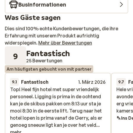
Businformationen
Was Gäste sagen
Dies sind 100% echte Kundenbewertungen, die ihre
Erfahrung mit unserem Produkt aufrichtig
widerspiegeln.
Mehr über Bewertungen
Fantastisch
9
25 Bewertungen
Am häufigsten gebucht von mit partner
Fantastisch
1. März 2026
F
9.1
9.7
Top! Heel fijn hotel met super vriendelijk
Top! Heel fijn hotel met super vriendelijk
Hele vr
Hele vr
personeel. Ligging is prima in de ochtend
personeel. Ligging is prima in de ochtend
avonde
avonde
kan je de skibus pakken om 8:13 uur sta je
kan je de skibus pakken om 8:13 uur sta je
erg vri
erg vri
mooi 8:30 in de eerste lift. Terug naar het
mooi 8:30 in de eerste lift. Terug naar het
kamers 
kamers 
hotel lopen is prima vanaf de Gerry, als er
hotel lopen is prima vanaf de Gerry, als er
Ins D
genoeg sneeuw ligt kan je over het veld
genoeg sneeuw ligt kan je over het veld...
skiën en ben je er zo.
mehr