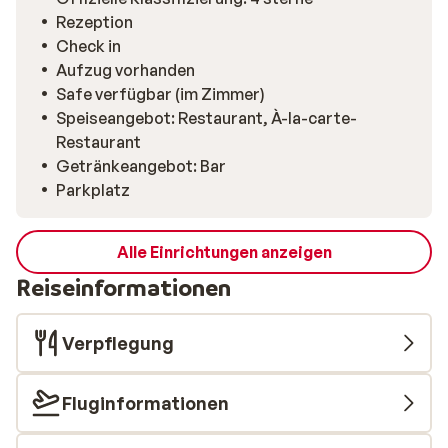
aufwärmen können. Im Restaurant, welches dem
Rezeption
traditionellen Tiroler Stil nachempfunden wurde,
Check in
genießen Sie köstliche österreichische Spezialitäten.
Aufzug vorhanden
Safe verfügbar (im Zimmer)
Speiseangebot: Restaurant, À-la-carte-
Restaurant
Getränkeangebot: Bar
Parkplatz
Alle Einrichtungen anzeigen
Reiseinformationen
Verpflegung
Fluginformationen