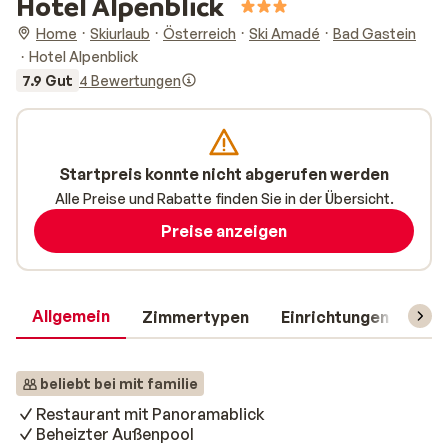
Hotel Alpenblick
Home
Skiurlaub
Österreich
Ski Amadé
Bad Gastein
Hotel Alpenblick
7.9 Gut
4 Bewertungen
Startpreis konnte nicht abgerufen werden
Alle Preise und Rabatte finden Sie in der Übersicht.
Preise anzeigen
Allgemein
Zimmertypen
Einrichtungen
Rei
beliebt bei mit familie
Restaurant mit Panoramablick
Beheizter Außenpool