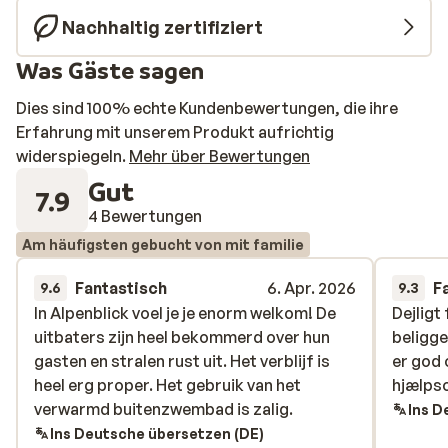
Nachhaltig zertifiziert
Was Gäste sagen
Dies sind 100% echte Kundenbewertungen, die ihre
Erfahrung mit unserem Produkt aufrichtig
widerspiegeln.
Mehr über Bewertungen
Gut
7.9
4 Bewertungen
Am häufigsten gebucht von mit familie
Fantastisch
6. Apr. 2026
F
9.6
9.3
In Alpenblick voel je je enorm welkom! De
In Alpenblick voel je je enorm welkom! De
Dejligt
Dejligt
uitbaters zijn heel bekommerd over hun
uitbaters zijn heel bekommerd over hun
beligge
beligge
gasten en stralen rust uit. Het verblijf is
gasten en stralen rust uit. Het verblijf is
er god 
er god 
heel erg proper. Het gebruik van het
heel erg proper. Het gebruik van het
hjælps
hjælps
verwarmd buitenzwembad is zalig.
verwarmd buitenzwembad is zalig.
Ins D
Ins Deutsche übersetzen (DE)