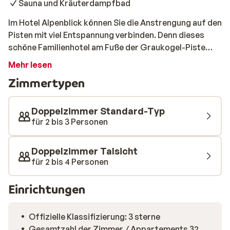
Sauna und Kräuterdampfbad
Im Hotel Alpenblick können Sie die Anstrengung auf den
Pisten mit viel Entspannung verbinden. Denn dieses
schöne Familienhotel am Fuße der Graukogel-Piste
bietet verschiedene Wellness-Einrichtungen, um sich
Mehr lesen
nach einem anstrengenden Tag vollkommen zu
Zimmertypen
entspannen. Die Zimmer sind hübsch eingerichtet und
es gibt ein gemütliches Restaurant mit schönem
Panoramablick. Nach dem Skifahren können Sie ein Bad
Doppelzimmer Standard-Typ
im beheizten Außenpool nehmen oder in der Sauna, der
für 2 bis 3 Personen
Infrarotkabine oder im Kräuterdampfbad entspannen.
Oder lassen Sie sich verwöhnen und buchen Sie eine
Doppelzimmer Talsicht
Massage.
für 2 bis 4 Personen
Einrichtungen
Offizielle Klassifizierung: 3 sterne
Gesamtzahl der Zimmer / Appartements 32