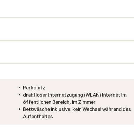
enbad, eine finnische Sauna und ein
ier wunderbar entspannen.
Parkplatz
drahtloser Internetzugang (WLAN) Internet im
öffentlichen Bereich, im Zimmer
Bettwäsche inklusive: kein Wechsel während des
Aufenthaltes