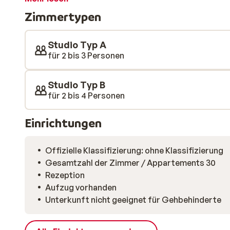
Produkten. Der Wellnessbereich verfügt über ein Hall
Zimmertypen
Dampfbad. Nach einem Tag auf der Piste kannst du h
Studio Typ A
für 2 bis 3 Personen
Studio Typ B
für 2 bis 4 Personen
Einrichtungen
Offizielle Klassifizierung: ohne Klassifizierung
Gesamtzahl der Zimmer / Appartements 30
Rezeption
Aufzug vorhanden
Unterkunft nicht geeignet für Gehbehinderte