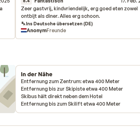
 2025
Fantastisch
17. Feb.
8.4
ua
ua
Zeer gastvrij, kindvriendelijk, erg goed eten zowel
Zeer gastvrij, kindvriendelijk, erg goed eten zowel
ontbijt als diner. Alles erg schoon.
ontbijt als diner. Alles erg schoon.
Ins Deutsche übersetzen (DE)
Anonym
Freunde
In der Nähe
Entfernung zum Zentrum: etwa 400 Meter
Entfernung bis zur Skipiste etwa 400 Meter
Skibus hält direkt neben dem Hotel
Entfernung bis zum Skilift etwa 400 Meter