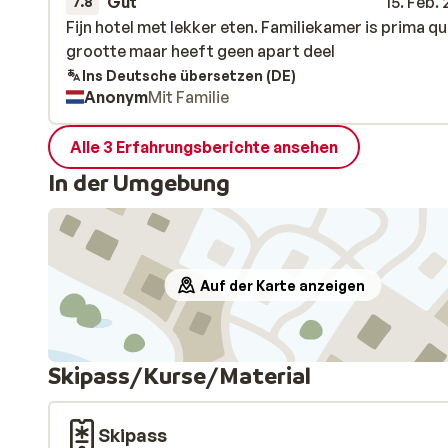
Gut
15. Feb.
7.8
Fijn hotel met lekker eten. Familiekamer is prima q
Fijn hotel met lekker eten. Familiekamer is prima q
grootte maar heeft geen apart deel
grootte maar heeft geen apart deel
Ins Deutsche übersetzen (DE)
Anonym
Mit Familie
Alle 3 Erfahrungsberichte ansehen
In der Umgebung
Auf der Karte anzeigen
Skipass/Kurse/Material
Skipass