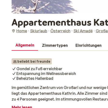
Appartementhaus Kat
Home
Skiurlaub
Österreich
Ski Amadé
Großa
Allgemein
Zimmertypen
Einrichtungen
beliebt bei freunde
Gondel zu Fuß erreichbar
Entspannung im Wellnessbereich
Beheiztes Hallenbad
Im gemütlichen Zentrum von Großarl und nur wenige
liegt das Appartementhaus Kathrin. Alle Zimmer sind i
zu 4 Personen geeignet. Im stimmungsvollen Restaura
österreichische Gerichte und Salzburger Spezialitäte
Mehr lesen