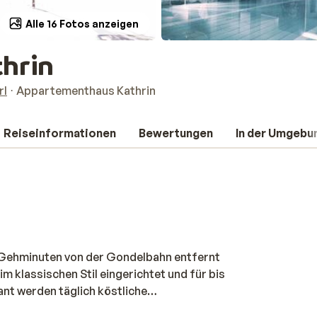
Alle 16 Fotos anzeigen
hrin
rl
Appartementhaus Kathrin
Reiseinformationen
Bewertungen
In der Umgebu
 Gehminuten von der Gondelbahn entfernt
m klassischen Stil eingerichtet und für bis
nt werden täglich köstliche
n serviert – zubereitet mit regionalen