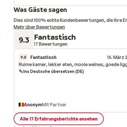
Was Gäste sagen
Dies sind 100% echte Kundenbewertungen, die ihre E
Mehr über Bewertungen
Fantastisch
9.3
17 Bewertungen
Fantastisch
15. März 
9.0
Ruime kamer, lekker eten, mooie welnes, goede lig
Ruime kamer, lekker eten, mooie welnes, goede lig
Ins Deutsche übersetzen (DE)
Anonym
Mit Partner
Alle 17 Erfahrungsberichte ansehen