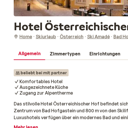
Hotel Österreichische
Home
Skiurlaub
Österreich
Ski Amadé
Bad Ho
Allgemein
Zimmertypen
Einrichtungen
beliebt bei mit partner
Komfortables Hotel
Ausgezeichnete Küche
Zugang zur Alpentherme
Das stilvolle Hotel Österreichischer Hof befindet sich
Zentrum von Bad Hofgastein und 800 m von den Skilif
Luxushotels verfügen über ein modernes Bad und ein
Blick auf die Umgebung. Die Gäste des Hotels Österr
Mehr lesen