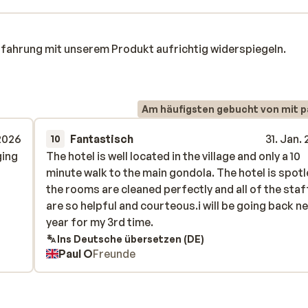
rfahrung mit unserem Produkt aufrichtig widerspiegeln.
Am häufigsten gebucht von mit p
2026
Fantastisch
31. Jan.
10
ging
ging
The hotel is well located in the village and only a 10
The hotel is well located in the village and only a 10
minute walk to the main gondola. The hotel is spotl
minute walk to the main gondola. The hotel is spotl
the rooms are cleaned perfectly and all of the staf
the rooms are cleaned perfectly and all of the staf
are so helpful and courteous.i will be going back n
are so helpful and courteous.i will be going back n
year for my 3rd time.
year for my 3rd time.
Ins Deutsche übersetzen (DE)
Paul O
Freunde