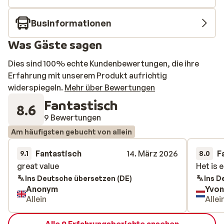
Businformationen
Was Gäste sagen
Dies sind 100% echte Kundenbewertungen, die ihre
Erfahrung mit unserem Produkt aufrichtig
widerspiegeln.
Mehr über Bewertungen
Fantastisch
8.6
9 Bewertungen
Am häufigsten gebucht von allein
Fantastisch
14. März 2026
F
9.1
8.0
great value
great value
Het is 
Het is 
Ins Deutsche übersetzen (DE)
Ins D
Anonym
Yvo
Allein
Alle