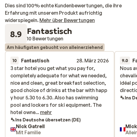
Dies sind 100% echte Kundenbewertungen, die ihre
Erfahrung mit unserem Produkt aufrichtig
widerspiegeln.
Mehr über Bewertungen
Fantastisch
8.9
10 Bewertungen
Am häufigsten gebucht von alleinerziehend
Fantastisch
28. März 2026
F
10
9.0
3 star hotel you get what you pay for,
3 star hotel you get what you pay for,
Nous av
Nous av
completely adequate for what we needed,
completely adequate for what we needed,
chevali
chevali
nice and clean, great breakfast selection,
nice and clean, great breakfast selection,
idéal p
idéal p
good choice of drinks at the bar with happ
good choice of drinks at the bar with happ
directi
directi
y hour 5.30 to 6.30. Also has swimming
y hour 5.30 to 6.30. Also has swimming
Ins D
pool and lockers for ski equipment. The
pool and lockers for ski equipment. The
hotel owner was lovely and nothing was a
hotel owne...
mehr
bother for her, finding out she was from
Ins Deutsche übersetzen (DE)
Nick Gatrell
Mick
Market Harbourogh was a lovely surprise
Mit Familie
Alle
(yes its us from lutterworth if you get to