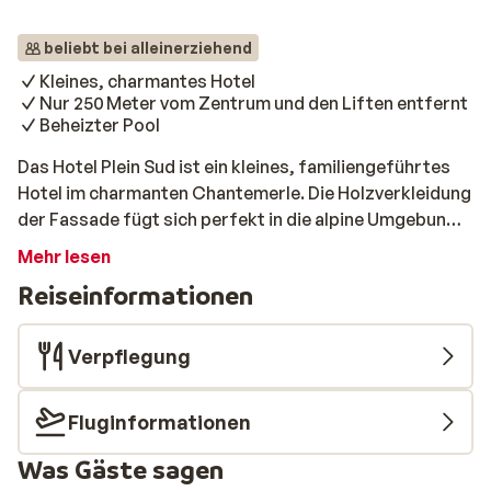
beliebt bei alleinerziehend
Kleines, charmantes Hotel
Nur 250 Meter vom Zentrum und den Liften entfernt
Beheizter Pool
Das Hotel Plein Sud ist ein kleines, familiengeführtes
Hotel im charmanten Chantemerle. Die Holzverkleidung
der Fassade fügt sich perfekt in die alpine Umgebung
ein. Die Piste und die Skilifte liegen nur 250 Meter
Mehr lesen
entfernt – und auch das Ortszentrum erreichst du
Reiseinformationen
bequem zu Fuß. Die Zimmer sind geräumig und
komfortabel eingerichtet. Die südlich gelegenen
Zimmer verfügen alle über einen Balkon mit Blick auf
Verpflegung
die Olympiapiste Luc Alphand! Hier genießt du nicht nur
die Aussicht, sondern auch herrlich viel Sonne. Nach
Fluginformationen
einem Tag auf der Piste lädt die gemütliche Hotelbar zu
einem Après-Ski-Drink ein – der perfekte Ausklang für
Was Gäste sagen
einen aktiven Skitag.