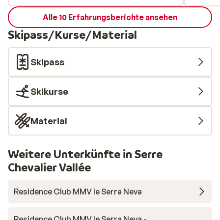
read this ??) but best of all was the views
Alle 10 Erfahrungsberichte ansehen
of the slope we were using from our room.
Skipass/Kurse/Material
Skipass
Skikurse
Material
Weitere Unterkünfte in Serre
Chevalier Vallée
Residence Club MMV le Serra Neva
Residence Club MMV le Serra Neva -