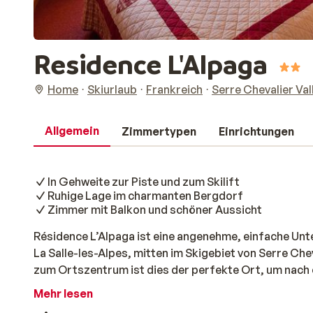
Residence L'Alpaga
Home
Skiurlaub
Frankreich
Serre Chevalier Val
Allgemein
Zimmertypen
Einrichtungen
In Gehweite zur Piste und zum Skilift
Ruhige Lage im charmanten Bergdorf
Zimmer mit Balkon und schöner Aussicht
Résidence L’Alpaga ist eine angenehme, einfache Un
La Salle-les-Alpes, mitten im Skigebiet von Serre Che
zum Ortszentrum ist dies der perfekte Ort, um nach 
kommen. Die Piste und die Skilifte sind fußläufig err
Mehr lesen
den Skiern. Nach dem Skitag kannst du wunderbar en