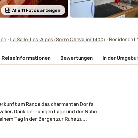
Alle 11 Fotos anzeigen
lée
La Salle-Les-Alpes (Serre Chevalier 1400)
Residence L
Reiseinformationen
Bewertungen
In der Umgebu
terkunft am Rande des charmanten Dorfs
valier. Dank der ruhigen Lage und der Nähe
einem Tag in den Bergen zur Ruhe zu
eichbar – so bist du morgens schnell auf
tspannen: zum Beispiel auf dem Balkon