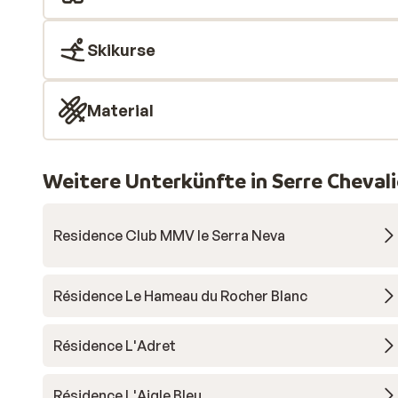
Skikurse
Material
Weitere Unterkünfte in Serre Chevali
Residence Club MMV le Serra Neva
Résidence Le Hameau du Rocher Blanc
Résidence L'Adret
Résidence L'Aigle Bleu