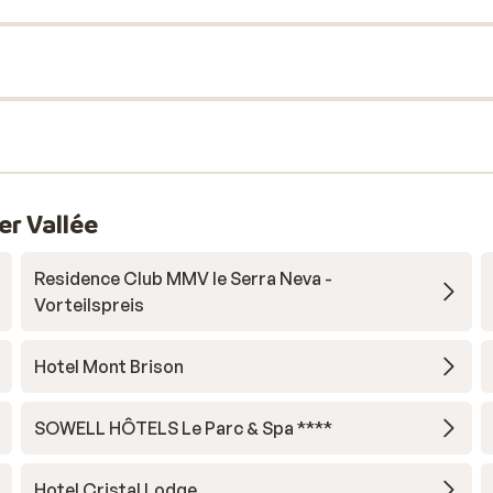
er Vallée
Residence Club MMV le Serra Neva -
Vorteilspreis
Hotel Mont Brison
SOWELL HÔTELS Le Parc & Spa ****
Hotel Cristal Lodge