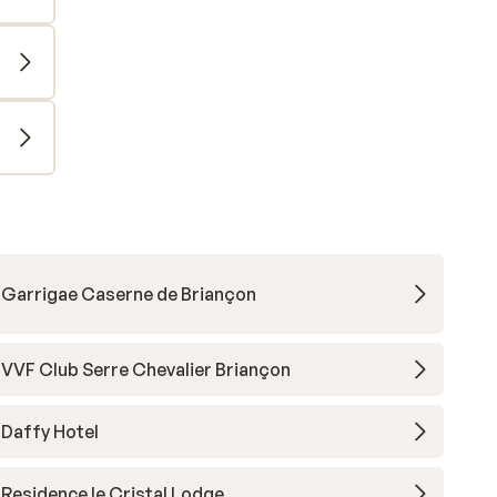
Garrigae Caserne de Briançon
VVF Club Serre Chevalier Briançon
Daffy Hotel
Residence le Cristal Lodge