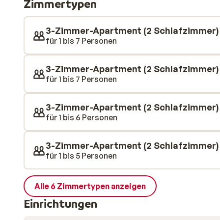
Zimmertypen
deines Zimmers mit Blick auf die verschneite Umgeb
Bains ganz in der Nähe. Auch ein Restaurant befindet 
sportliche Abenteuer auf der Piste suchst oder eher E
3-Zimmer-Apartment (2 Schlafzimmer)
ideale Ausgangspunkt für deinen Winterurlaub.
für 1 bis 7 Personen
3-Zimmer-Apartment (2 Schlafzimmer)
für 1 bis 7 Personen
3-Zimmer-Apartment (2 Schlafzimmer)
für 1 bis 6 Personen
3-Zimmer-Apartment (2 Schlafzimmer)
für 1 bis 5 Personen
Alle 6 Zimmertypen anzeigen
Einrichtungen